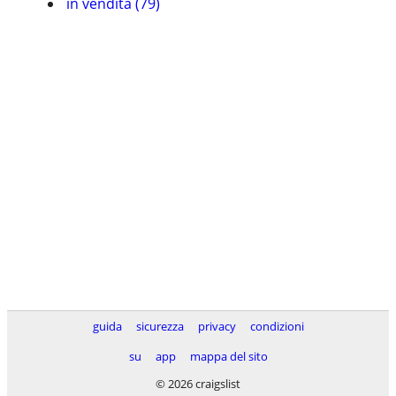
in vendita (79)
guida
sicurezza
privacy
condizioni
su
app
mappa del sito
© 2026 craigslist