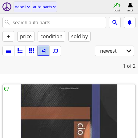
napoli
auto parts
post
acct
+
price
condition
sold by
newest
1
of 2
€7