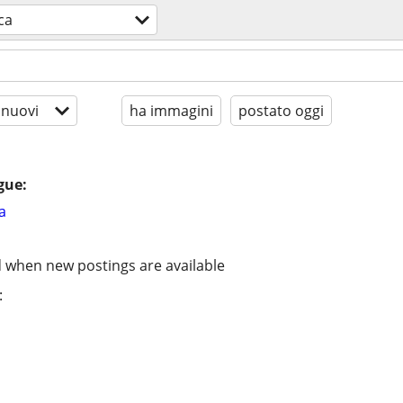
ica
 nuovi
ha immagini
postato oggi
gue:
a
d when new postings are available
: