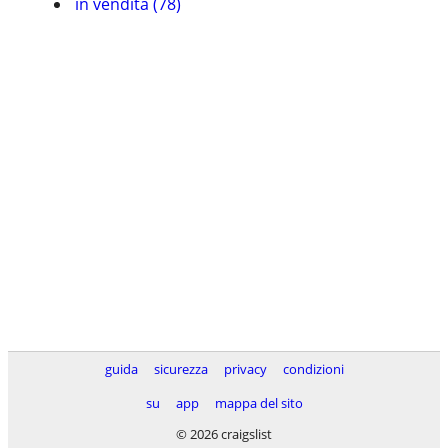
in vendita (78)
guida
sicurezza
privacy
condizioni
su
app
mappa del sito
© 2026 craigslist