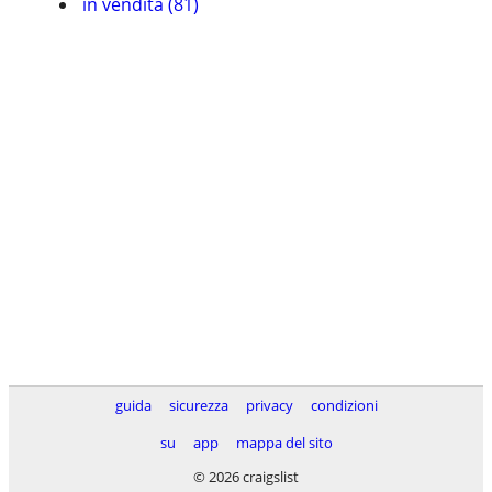
in vendita (81)
guida
sicurezza
privacy
condizioni
su
app
mappa del sito
© 2026 craigslist