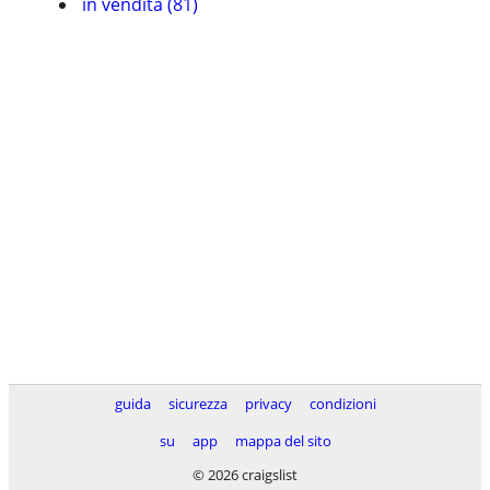
in vendita (81)
guida
sicurezza
privacy
condizioni
su
app
mappa del sito
© 2026 craigslist