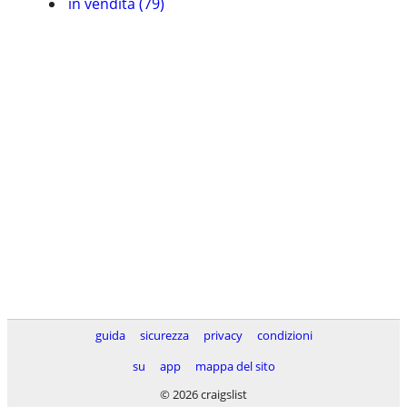
in vendita (79)
guida
sicurezza
privacy
condizioni
su
app
mappa del sito
© 2026 craigslist