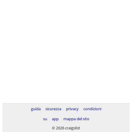
guida
sicurezza
privacy
condizioni
su
app
mappa del sito
© 2026 craigslist