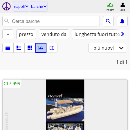
napoli
barche
interv.
acc
+
prezzo
venduto da
lunghezza fuori tutto (LFT
più nuovi
1
di 1
€17.999