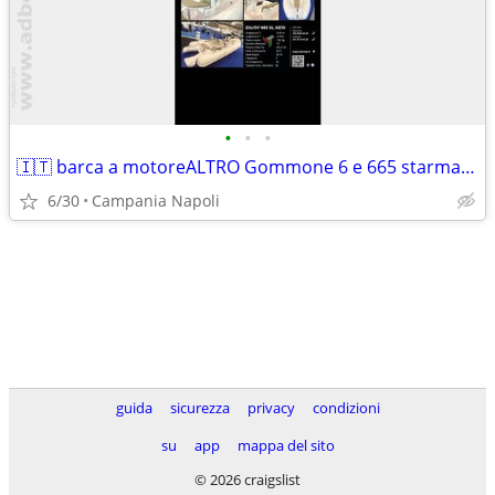
•
•
•
🇮🇹 barca a motoreALTRO Gommone 6 e 665 starmar n anno2025 lunghezza mt665
6/30
Campania Napoli
guida
sicurezza
privacy
condizioni
su
app
mappa del sito
© 2026 craigslist