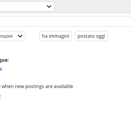
 nuovi
ha immagini
postato oggi
gue:
a
d when new postings are available
: