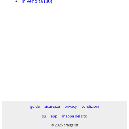
in vendita (80)
guida
sicurezza
privacy
condizioni
su
app
mappa del sito
© 2026 craigslist