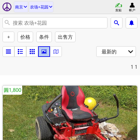
南京
农场+花园
发贴
帐户
+
价格
条件
出售方
最新的
1
1
圓1,800