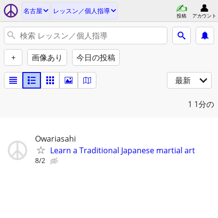
名古屋
レッスン／個人指導
投稿
アカウント
+
画像あり
今日の投稿
最新
1
1分の
Owariasahi
Learn a Traditional Japanese martial art
8/2