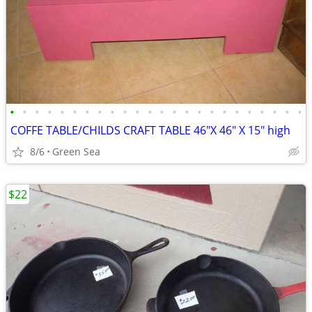
•
•
•
•
•
•
•
•
•
•
•
•
•
•
•
•
•
•
•
•
•
•
•
•
COFFE TABLE/CHILDS CRAFT TABLE 46"X 46" X 15" high
8/6
Green Sea
$22