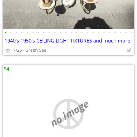
•
•
•
•
•
•
•
•
•
•
•
•
•
•
•
•
•
•
•
•
•
•
•
•
1940's 1950's CEILING LIGHT FIXTURES and much more
7/25
Green Sea
$4
no image