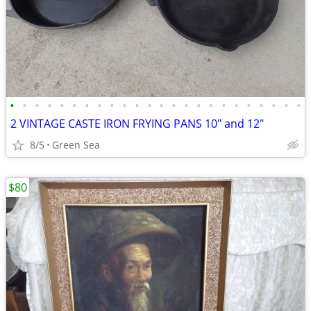
•
•
•
•
•
•
•
•
•
•
•
•
•
•
•
•
•
•
•
•
•
•
•
•
2 VINTAGE CASTE IRON FRYING PANS 10" and 12"
8/5
Green Sea
$80