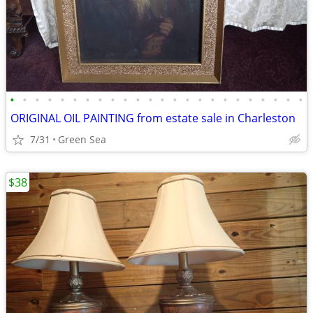
•
•
•
•
•
•
•
•
•
•
•
•
•
•
•
•
•
•
•
•
•
•
•
•
ORIGINAL OIL PAINTING from estate sale in Charleston
7/31
Green Sea
$38