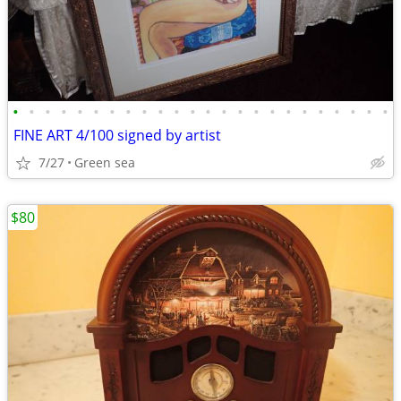
•
•
•
•
•
•
•
•
•
•
•
•
•
•
•
•
•
•
•
•
•
•
•
•
FINE ART 4/100 signed by artist
7/27
Green sea
$80