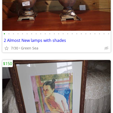
•
•
•
•
•
•
•
•
•
•
•
•
•
•
•
•
•
•
•
•
•
•
•
•
2 Almost New lamps with shades
7/30
Green Sea
$150