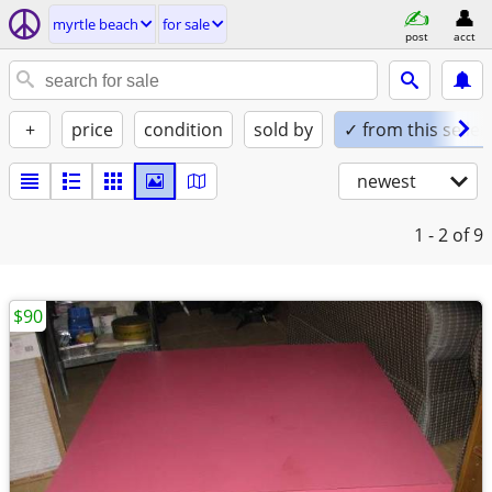
myrtle beach
for sale
post
acct
+
price
condition
sold by
✓ from this seller
newest
1 - 2
of 9
$90