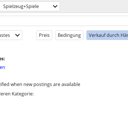
Spielzeug+Spiele
stes
Preis
Bedingung
Verkauf durch Hä
es:
hen
ified when new postings are available
eren Kategorie: