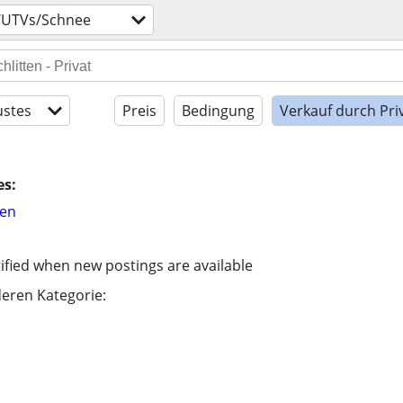
/UTVs/Schnee
stes
Preis
Bedingung
Verkauf durch Pri
es:
hen
ified when new postings are available
eren Kategorie: