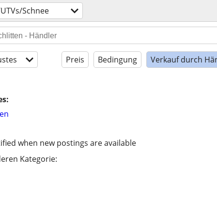
/UTVs/Schnee
stes
Preis
Bedingung
Verkauf durch Hä
es:
hen
ified when new postings are available
eren Kategorie: