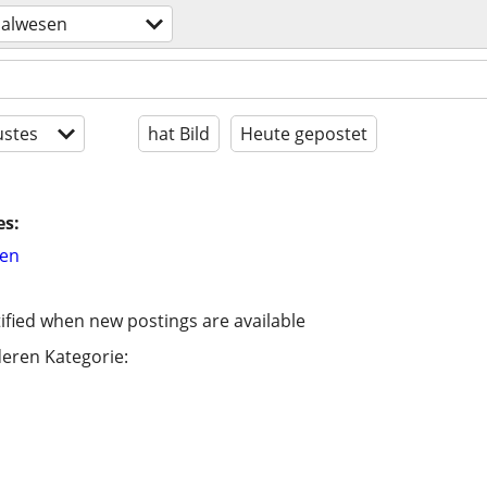
nalwesen
stes
hat Bild
Heute gepostet
es:
hen
ified when new postings are available
eren Kategorie: