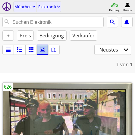
München
Elektronik
Beitrag
Konto
+
Preis
Bedingung
Verkäufer
Neustes
1
von 1
€26