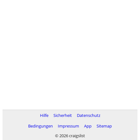
Hilfe
Sicherheit
Datenschutz
Bedingungen
Impressum
App
Sitemap
© 2026 craigslist