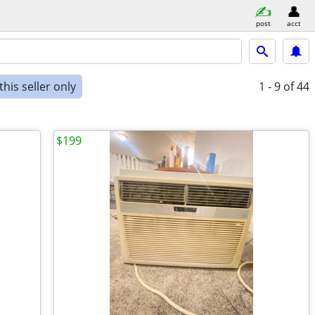
post
acct
his seller only
1 - 9
of 44
$199