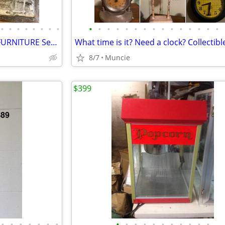
•
•
•
•
•
•
•
•
•
•
•
•
•
•
•
•
•
•
•
•
•
•
•
Antique TOOLS SIGNS SCALES FURNITURE See all priced to sell!
8/7
Muncie
$399
•
•
•
•
•
•
•
•
•
•
•
•
•
•
•
•
•
•