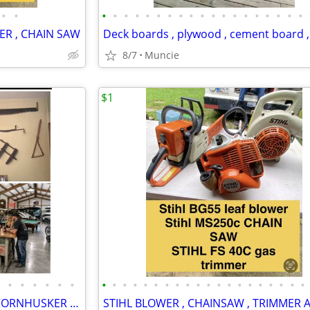
•
•
•
•
•
•
•
•
•
•
•
•
•
•
•
•
•
•
•
•
•
MER , CHAIN SAW
8/7
Muncie
$1
•
•
•
•
•
•
•
•
•
•
•
•
•
•
•
•
•
•
•
•
•
•
•
•
•
•
👀 what U Can Do w/ UR NEW CORNHUSKER and tools🤠