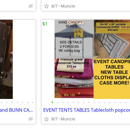
8/7
Muncie
$1
•
•
•
•
•
•
•
•
•
•
•
•
•
•
•
•
•
•
•
•
•
•
Commercial COFFEE CREAMER and BUNN CAPPUCCINO dispenser POPCORN MACHIN
8/7
Muncie