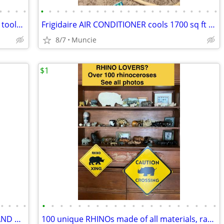
•
•
•
•
•
•
•
•
•
•
•
•
•
•
•
•
•
•
•
•
•
•
•
•
•
•
•
Deck boards , plywood , cement board , tools , flooring….
Frigidaire AIR CONDITIONER cools 1700 sq ft WORKS GREAT!
8/7
Muncie
$1
•
•
•
•
•
•
•
•
•
•
•
•
•
•
•
•
•
•
•
•
•
•
•
•
STIHL BLOWER , CHAINSAW , TRIMMER AND MORE
100 unique RHINOs made of all materials, rare, unique