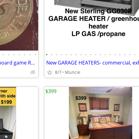
•
•
•
•
•
•
•
•
•
•
•
•
•
•
•
•
•
•
•
•
•
•
•
•
•
•
Official 1971 DEALER McDOPE board game RARE!
8/7
Muncie
$399