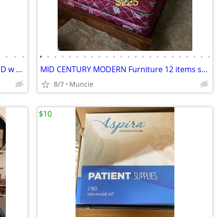
•
•
•
•
•
•
•
•
•
•
•
•
•
•
•
•
•
•
•
•
•
•
•
•
•
•
•
•
Queen bedroom set Solid mahogany BED w matching nightstands and more…
MID CENTURY MODERN Furniture 12 items see photos
8/7
Muncie
$10