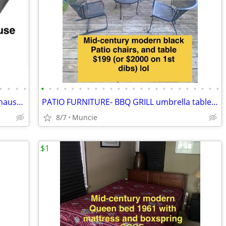
•
•
•
•
•
•
•
•
•
•
•
•
•
•
•
•
•
•
•
•
•
•
•
•
•
•
•
•
New GARAGE HEATERS- commercial, exhaust fans and more 50% off
PATIO FURNITURE- BBQ GRILL umbrella table MID CENTURY MODERN 👀 detail
8/7
Muncie
$1