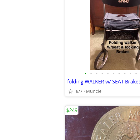
•
•
•
•
•
•
•
•
•
•
8/7
Muncie
$249