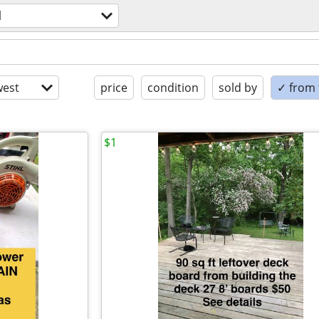
l
est
price
condition
sold by
✓ from t
$1