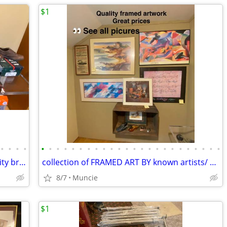
$1
•
•
•
•
•
•
•
•
•
•
•
•
•
•
•
•
•
•
•
•
•
•
•
•
•
•
•
•
New MENS SHOES 9 1/2D to 10 1/2 Quality brands
collection of FRAMED ART BY known artists/ some signed
8/7
Muncie
$1