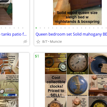
•
•
•
•
•
•
•
•
•
•
•
•
•
•
•
•
•
•
•
•
•
•
•
6 burner BBQ GRILLw/ propane tanks patio furniture, and more!
8/7
Muncie
$1