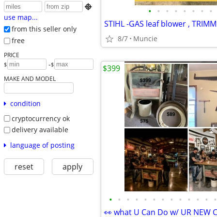

•
•
•
•
•
•
•
•
use map...
STIHL -GAS leaf blower , TRIM
from this seller only
8/7
Muncie
free
PRICE
-
$
$
$399
MAKE AND MODEL
condition
cryptocurrency ok
delivery available
language of posting
reset
apply
•
•
•
•
•
•
•
•
•
•
•
•
•