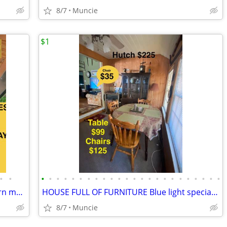
8/7
Muncie
$1
•
•
•
•
•
•
•
•
•
•
•
•
•
•
•
•
•
•
•
•
•
•
•
•
•
•
EVENT TENTS TABLES Tablecloth popcorn machine and more…
HOUSE FULL OF FURNITURE Blue light special! 😀
8/7
Muncie