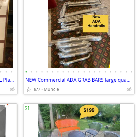
•
•
•
•
•
•
•
•
•
•
•
•
•
•
•
•
•
•
•
•
•
•
•
•
Historical FRAMED DRAWINGS MITCHELL Place downtown loft, APTS Muncie
NEW Commercial ADA GRAB BARS large quantity! Many sizes
8/7
Muncie
$1