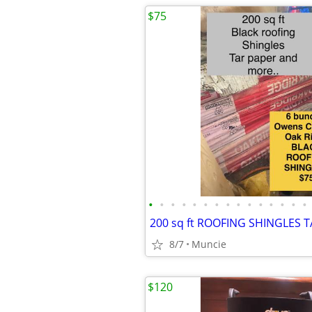
$75
•
•
•
•
•
•
•
•
•
•
•
•
•
•
•
8/7
Muncie
$120