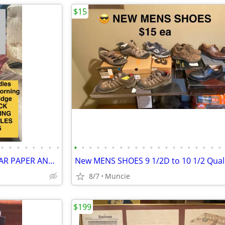
$15
•
•
•
•
•
•
•
•
•
•
•
•
•
•
•
•
•
•
•
•
•
•
•
•
•
•
•
•
200 sq ft ROOFING SHINGLES TAR PAPER AND UNDERLAYMENT
8/7
Muncie
$199