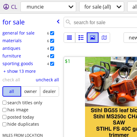
CL
muncie
for sale (all)
al
for sale
general for sale
6
new
materials
6
antiques
4
furniture
4
$1
sporting goods
4
+ show 13 more
check all
uncheck all
all
owner
dealer
search titles only
has image
posted today
hide duplicates
MILES FROM LOCATION