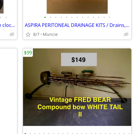
•
•
•
•
•
•
•
•
•
•
•
•
•
•
•
What time is it? Need a clock? Collectible clocks, and much more.!
ASPIRA PERITONEAL DRAINAGE KITS / Drains, abdominal fluid
8/7
Muncie
$99
•
•
•
•
•
•
•
•
•
•
•
•
•
•
•
•
•
•
•
•
•
•
•