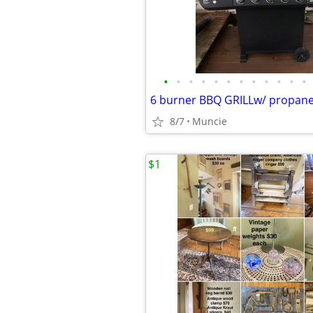
•
•
•
•
•
•
•
•
•
•
•
•
8/7
Muncie
$1