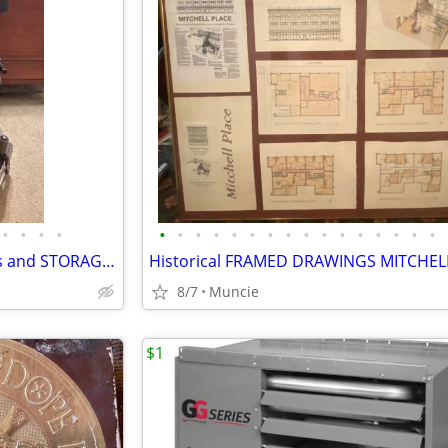
•
•
•
•
•
•
•
•
•
•
•
•
•
•
•
•
•
•
•
•
folding WALKER w/ SEAT Brakes and STORAGE BAG
8/7
Muncie
$1