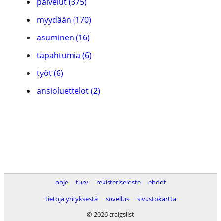
palvelut (375)
myydään (170)
asuminen (16)
tapahtumia (6)
työt (6)
ansioluettelot (2)
ohje
turv
rekisteriseloste
ehdot
tietoja yrityksestä
sovellus
sivustokartta
© 2026 craigslist