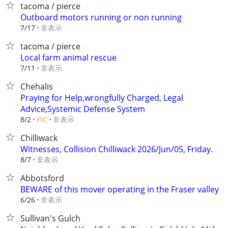
tacoma / pierce
Outboard motors running or non running
非表示
7/17
tacoma / pierce
Local farm animal rescue
非表示
7/11
Chehalis
Praying for Help,wrongfully Charged, Legal
Advice,Systemic Defense System
非表示
8/2
PIC
Chilliwack
Witnesses, Collision Chilliwack 2026/Jun/05, Friday.
非表示
8/7
Abbotsford
BEWARE of this mover operating in the Fraser valley
非表示
6/26
Sullivan's Gulch