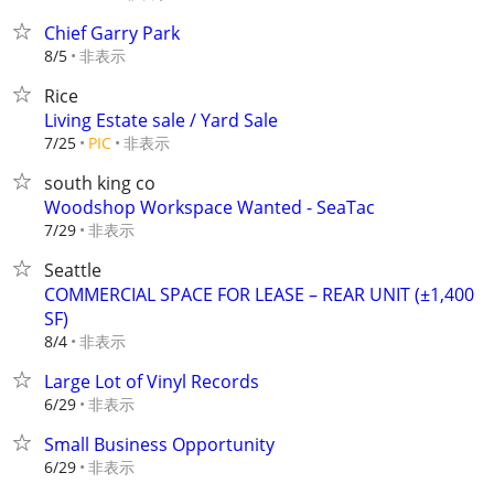
Chief Garry Park
非表示
8/5
Rice
Living Estate sale / Yard Sale
非表示
7/25
PIC
south king co
Woodshop Workspace Wanted - SeaTac
非表示
7/29
Seattle
COMMERCIAL SPACE FOR LEASE – REAR UNIT (±1,400
SF)
非表示
8/4
Large Lot of Vinyl Records
非表示
6/29
Small Business Opportunity
非表示
6/29