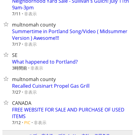
Neighborhood Yard Sale - Sullivan's Gulch! July 11th
9am-3pm
非表示
7/11
multnomah county
Summertime in Portland Song/Video ( Midsummer
Version ) Awesome!!!
非表示
7/17
SE
What happened to Portland?
3時間前
非表示
multnomah county
Recalled Cuisinart Propel Gas Grill
非表示
7/27
CANADA
FREE WEBSITE FOR SALE AND PURCHASE OF USED
ITEMS
非表示
7/12
PIC