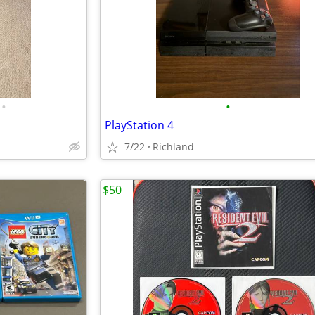
•
•
PlayStation 4
7/22
Richland
$50