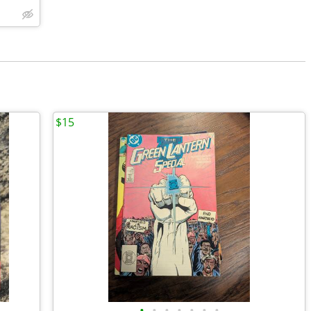
$15
•
•
•
•
•
•
•