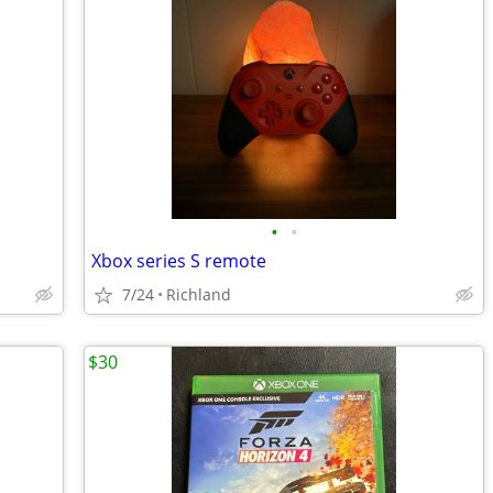
•
•
Xbox series S remote
7/24
Richland
$30