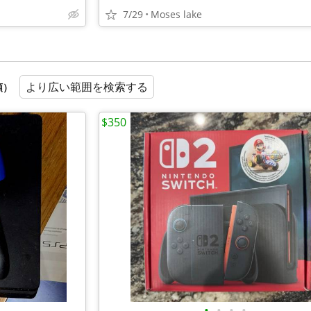
7/29
Moses lake
より広い範囲を検索する
順）
$350
•
•
•
•