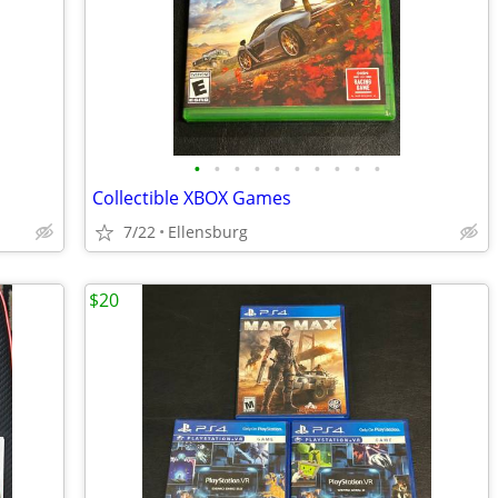
•
•
•
•
•
•
•
•
•
•
Collectible XBOX Games
7/22
Ellensburg
$20