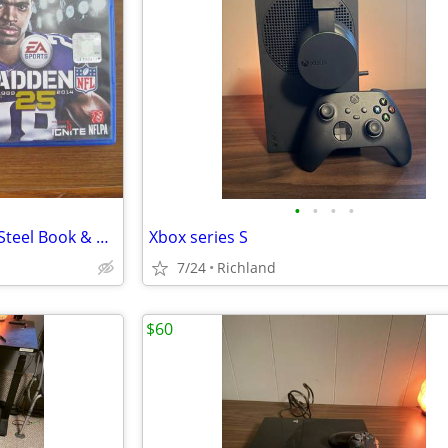
•
•
•
•
PS4 Sports Video Games, MLB Steel Book & Madden NFL PlayStation 4
Xbox series S
7/24
Richland
$60