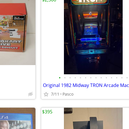
•
•
•
•
•
•
•
•
•
•
•
•
•
•
7/11
Pasco
$395