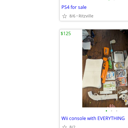
PS4 for sale
8/6
Ritzville
$125
•
•
•
Wii console with EVERYTHING
8/2