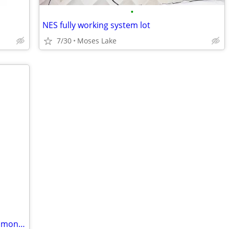
•
NES fully working system lot
7/30
Moses Lake
Gaming desktop, keyboard, mouse and monitor. NEW!!!