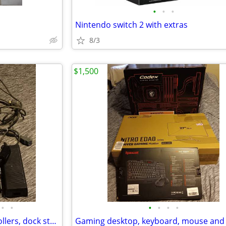
•
•
•
Nintendo switch 2 with extras
8/3
$1,500
•
•
•
•
•
•
XBOX 360 games, Xbox, 2controllers, dock station