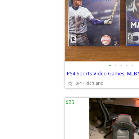
•
•
•
•
•
8/4
Richland
$25