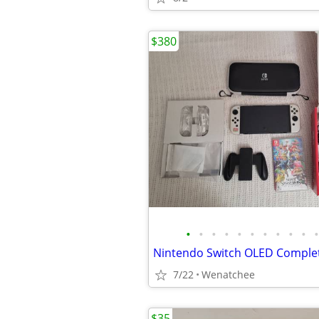
$380
•
•
•
•
•
•
•
•
•
•
•
Nintendo Switch OLED Comple
7/22
Wenatchee
$35