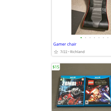
•
•
•
•
•
•
•
Gamer chair
7/22
Richland
$15