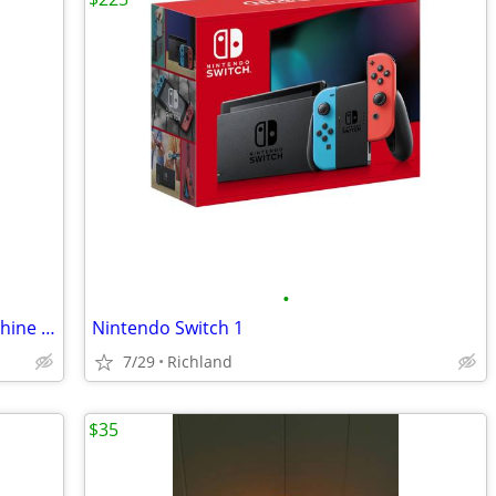
•
Original 1982 Midway TRON Arcade Machine – Classic Icon – Works Great!
Nintendo Switch 1
7/29
Richland
$35