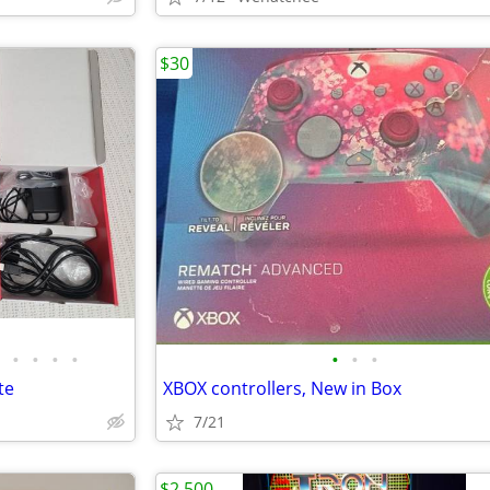
$30
•
•
•
•
•
•
•
te
XBOX controllers, New in Box
7/21
$2,500