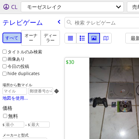
CL
モーゼスレイク
売
テレビゲーム
オーナ
ディー
すべて
最
ー
ラー
タイトルのみ検索
画像あり
$30
今日の投稿
hide duplicates
場所から数マイル

地図を使用...
価格
無料
$
– $
メーカーと型式