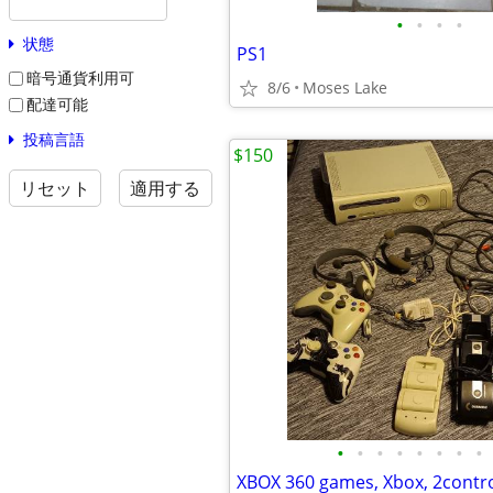
•
•
•
•
状態
PS1
暗号通貨利用可
8/6
Moses Lake
配達可能
投稿言語
$150
リセット
適用する
•
•
•
•
•
•
•
•