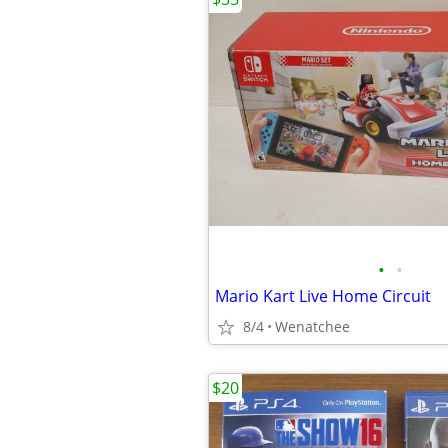
•
•
Mario Kart Live Home Circuit
8/4
Wenatchee
$20