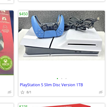
$450
•
•
•
PlayStation 5 Slim Disc Version 1TB
8/1
$225