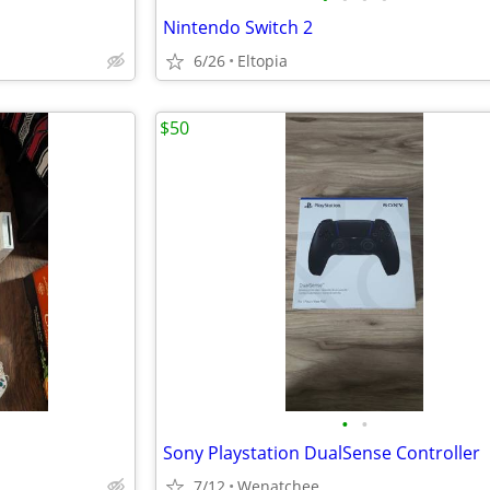
Nintendo Switch 2
6/26
Eltopia
$50
•
•
Sony Playstation DualSense Controller
7/12
Wenatchee