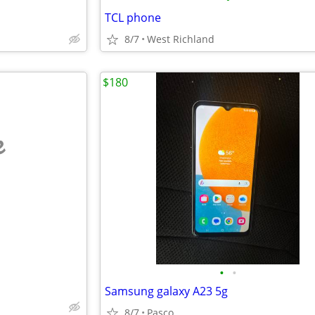
TCL phone
8/7
West Richland
$180
e
•
•
Samsung galaxy A23 5g
8/7
Pasco