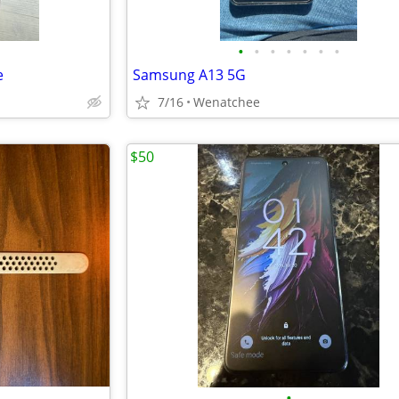
•
•
•
•
•
•
•
e
Samsung A13 5G
7/16
Wenatchee
$50
•