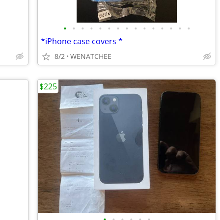
•
•
•
•
•
•
•
•
•
•
•
•
•
•
•
*iPhone case covers *
8/2
WENATCHEE
$225
•
•
•
•
•
•