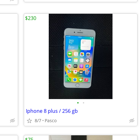
$230
•
•
Iphone 8 plus / 256 gb
8/7
Pasco
$75