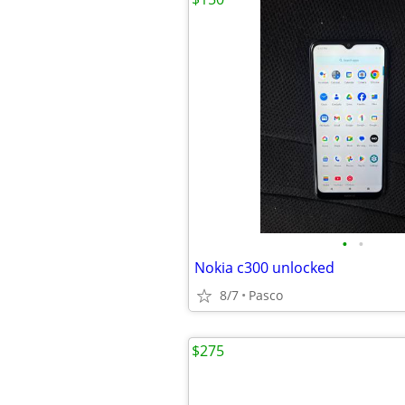
•
•
Nokia c300 unlocked
8/7
Pasco
$275