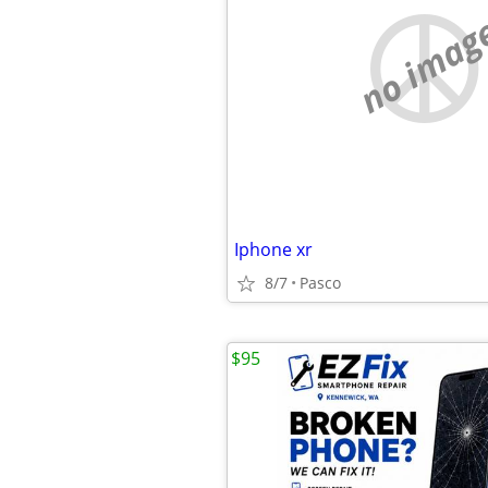
no imag
Iphone xr
8/7
Pasco
$95