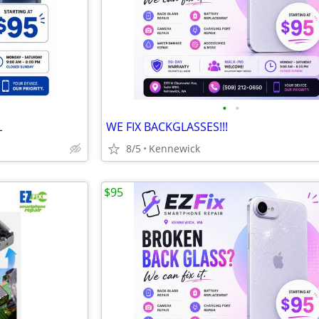
•
•
L
WE FIX BACKGLASSES!!!
8/5
Kennewick
$95