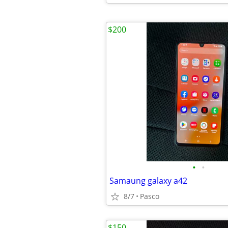
$200
•
•
Samaung galaxy a42
8/7
Pasco
$150