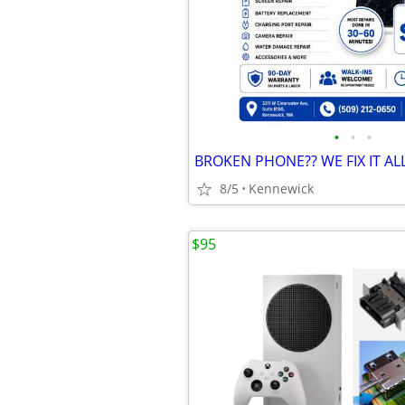
•
•
•
BROKEN PHONE?? WE FIX IT AL
8/5
Kennewick
$95