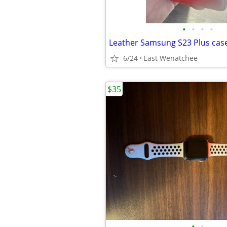
•
•
•
•
Leather Samsung S23 Plus cas
6/24
East Wenatchee
$35
•
•