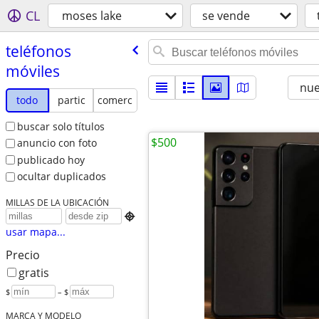
CL
moses lake
se vende
teléfonos
móviles
nu
todo
partic
comerc
buscar solo títulos
$500
anuncio con foto
publicado hoy
ocultar duplicados
MILLAS DE LA UBICACIÓN

usar mapa...
Precio
gratis
$
– $
MARCA Y MODELO