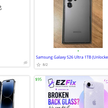
e
•
8/2
$95