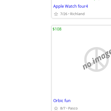
Apple Watch four4
7/26
Richland
$108
no imag
Orbic fun
8/7
Pasco