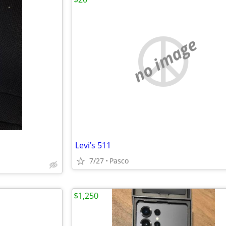
no image
Levi’s 511
7/27
Pasco
$1,250