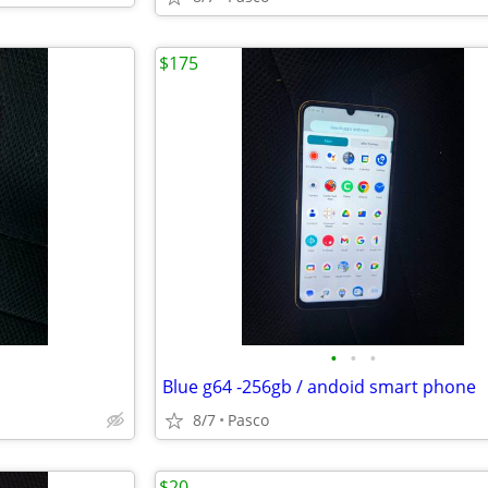
$175
•
•
•
Blue g64 -256gb / andoid smart phone
8/7
Pasco
$20