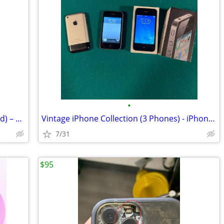
•
Samsung Galaxy S26 Ultra 1TB (Unlocked) – New / Open Box
Vintage iPhone Collection (3 Phones) - iPhone 2G, 3GS, & 4
7/31
$95