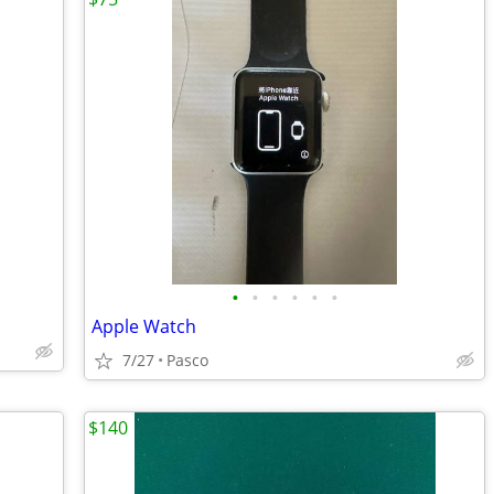
•
•
•
•
•
•
Apple Watch
7/27
Pasco
$140