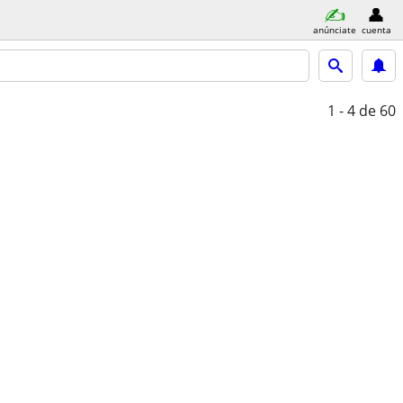
anúnciate
cuenta
1 - 4
de 60