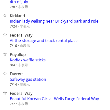
4th of July
非表示
7/8
Kirkland
Indian lady walking near Brickyard park and ride
非表示
7/24
Federal Way
At the storage and truck rental place
非表示
7/16
Puyallup
Kodiak waffle sticks
非表示
8/4
Everett
Safeway gas station
非表示
7/14
Federal Way
Beautiful Korean Girl at Wells Fargo Federal Way
非表示
7/7