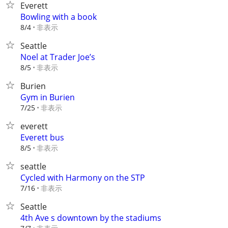
Everett
Bowling with a book
非表示
8/4
Seattle
Noel at Trader Joe’s
非表示
8/5
Burien
Gym in Burien
非表示
7/25
everett
Everett bus
非表示
8/5
seattle
Cycled with Harmony on the STP
非表示
7/16
Seattle
4th Ave s downtown by the stadiums