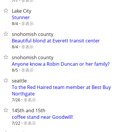
非表示
7/7
Lake City
Stunner
非表示
8/4
snohomish county
Beautiful blond at Everett transit center
非表示
8/4
snohomish county
Anyone know a Robin Duncan or her family?
非表示
8/5
seattle
To the Red Haired team member at Best Buy
Northgate
非表示
7/26
145th and 15th
coffee stand near Goodwill!
非表示
7/22