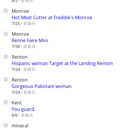
非表示
8/2
Monroe
Hot Meat Cutter at Freddie's Monroe
非表示
7/25
Monroe
Renne Faire Miss
非表示
7/30
Renton
Hispanic woman Target at the Landing Renton
非表示
7/24
Renton
Gorgeous Pakistani woman
非表示
7/24
Kent
You guard.
非表示
8/6
mineral