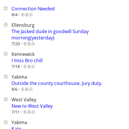
Connection Needed
非表示
8/4
Ellensburg
The Jacked dude in goodwill Sunday
morning(yesterday)
非表示
7/20
Kennewick
I miss Bro chill
非表示
7/18
Yakima
Outside the county courthouse. Jury duty.
非表示
8/6
West Valley
New to West Valley
非表示
7/11
Yakima
Kate