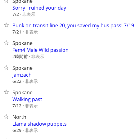
Spokane
Sorry I ruined your day
非表示
7/2
Punk on transit line 20, you saved my bus pass! 7/19
非表示
7/21
Spokane
Fem4 Male Wild passion
2時間前
非表示
Spokane
Jamzach
非表示
6/22
Spokane
Walking past
非表示
7/12
North
Llama shadow puppets
非表示
6/29