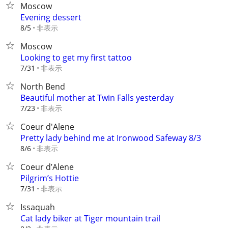
Moscow
Evening dessert
非表示
8/5
Moscow
Looking to get my first tattoo
非表示
7/31
North Bend
Beautiful mother at Twin Falls yesterday
非表示
7/23
Coeur d'Alene
Pretty lady behind me at Ironwood Safeway 8/3
非表示
8/6
Coeur d’Alene
Pilgrim’s Hottie
非表示
7/31
Issaquah
Cat lady biker at Tiger mountain trail