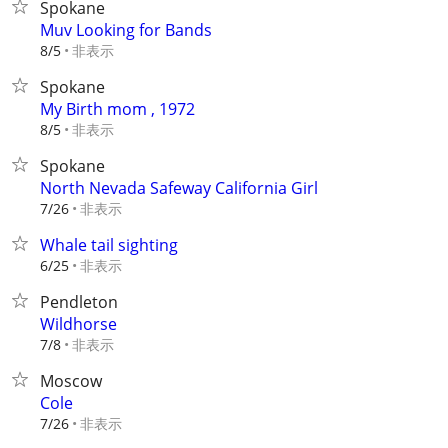
Spokane
Muv Looking for Bands
非表示
8/5
Spokane
My Birth mom , 1972
非表示
8/5
Spokane
North Nevada Safeway California Girl
非表示
7/26
Whale tail sighting
非表示
6/25
Pendleton
Wildhorse
非表示
7/8
Moscow
Cole
非表示
7/26