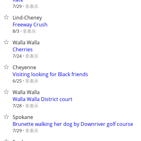
非表示
7/29
Lind-Cheney
Freeway Crush
非表示
8/3
Walla Walla
Cherries
非表示
7/24
Cheyenne
Visiting looking for Black friends
非表示
6/25
Walla Walla
Walla Walla District court
非表示
7/28
Spokane
Brunette walking her dog by Downriver golf course
非表示
7/29