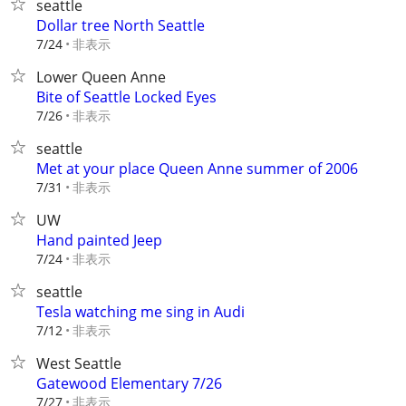
seattle
Dollar tree North Seattle
非表示
7/24
Lower Queen Anne
Bite of Seattle Locked Eyes
非表示
7/26
seattle
Met at your place Queen Anne summer of 2006
非表示
7/31
UW
Hand painted Jeep
非表示
7/24
seattle
Tesla watching me sing in Audi
非表示
7/12
West Seattle
Gatewood Elementary 7/26
非表示
7/27