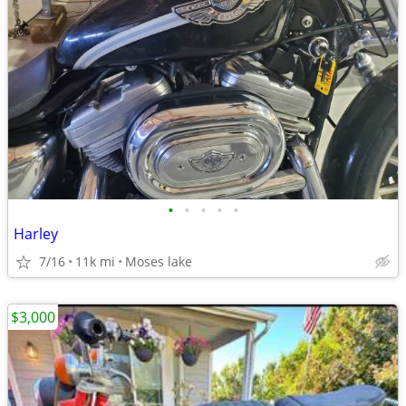
•
•
•
•
•
Harley
7/16
11k mi
Moses lake
$3,000