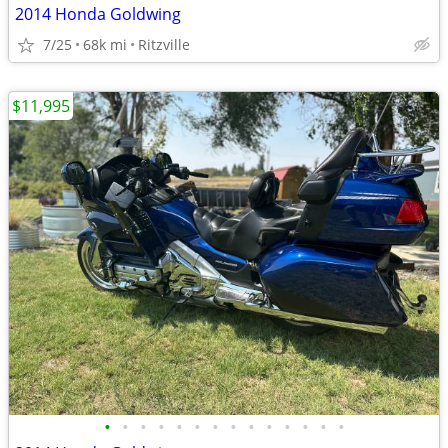
2014 Honda Goldwing
7/25
68k mi
Ritzville
$11,995
•
•
•
•
•
•
•
•
•
•
•
•
•
•