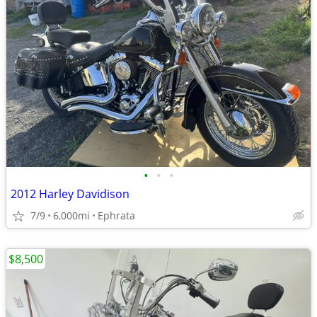
•
•
•
2012 Harley Davidison
7/9
6,000mi
Ephrata
$8,500