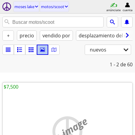
moses lake
motos/scoot
anúnciate
cuenta
+
precio
vendido por
desplazamiento del moto
nuevos
1 - 2
de 60
$7,500
no image