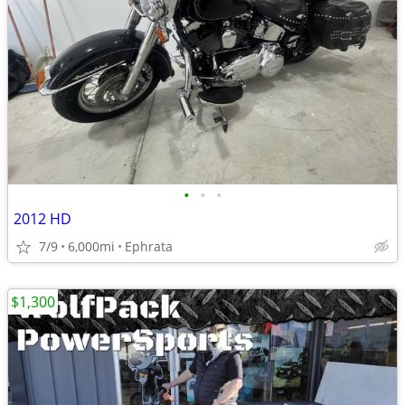
•
•
•
2012 HD
7/9
6,000mi
Ephrata
$1,300