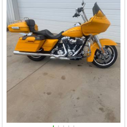
•
•
•
•
•