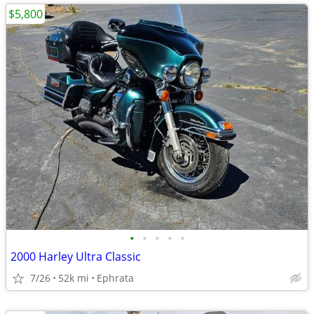
$5,800
•
•
•
•
•
2000 Harley Ultra Classic
7/26
52k mi
Ephrata