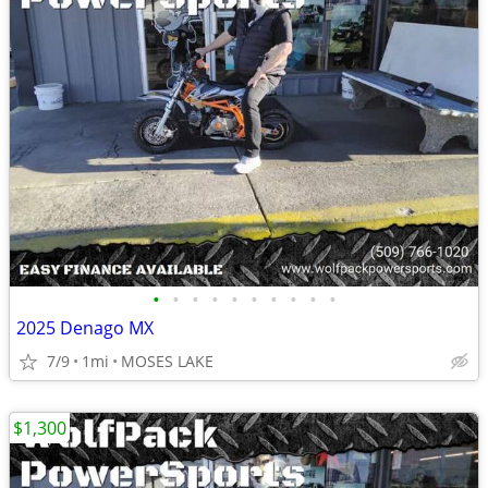
•
•
•
•
•
•
•
•
•
•
2025 Denago MX
7/9
1mi
MOSES LAKE
$1,300