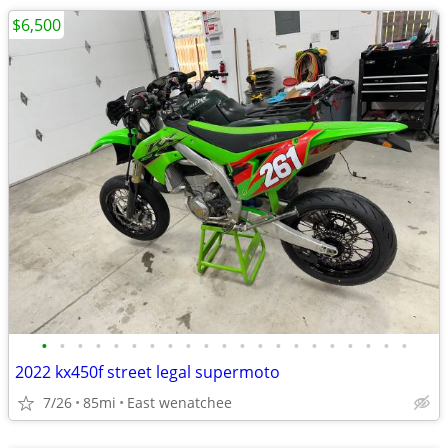
$6,500
•
•
•
•
•
•
•
•
•
•
•
•
•
•
•
•
•
•
•
•
•
2022 kx450f street legal supermoto
7/26
85mi
East wenatchee