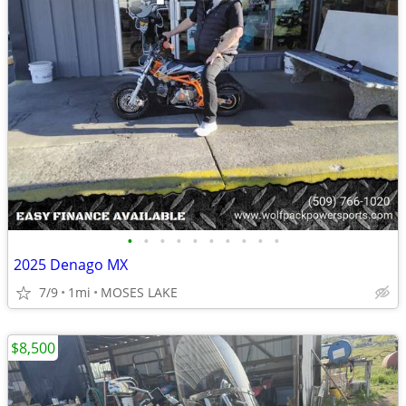
•
•
•
•
•
•
•
•
•
•
2025 Denago MX
7/9
1mi
MOSES LAKE
$8,500