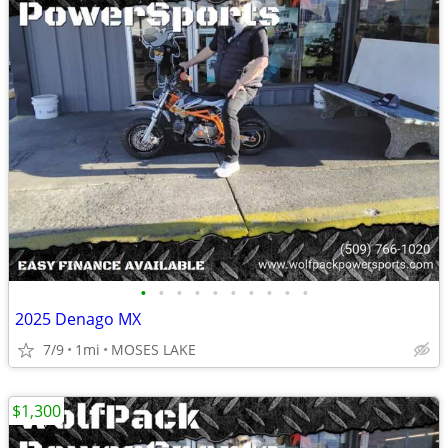
•
•
•
•
•
•
•
•
•
•
2025 Denago MX
7/9
1mi
MOSES LAKE
$1,300