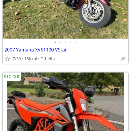
•
•
•
•
•
2007 Yamaha XVS1100 VStar
7/30
18k mi
Othello
$10,000