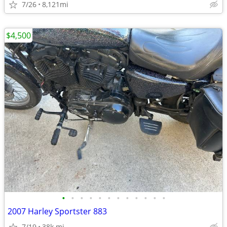
7/26
8,121mi
$4,500
•
•
•
•
•
•
•
•
•
•
•
•
2007 Harley Sportster 883
7/19
38k mi