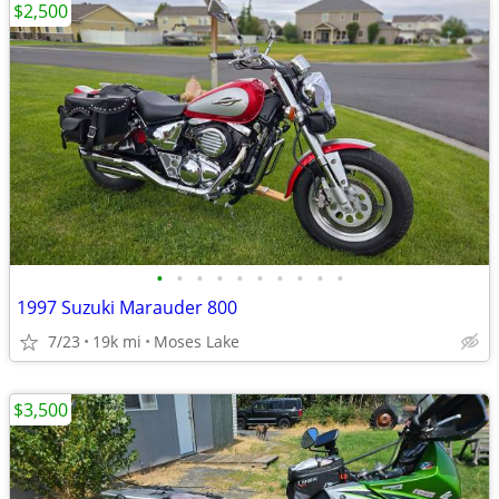
$2,500
•
•
•
•
•
•
•
•
•
•
1997 Suzuki Marauder 800
7/23
19k mi
Moses Lake
$3,500