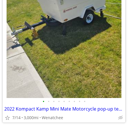
•
•
•
•
•
•
•
•
•
2022 Kompact Kamp Mini Mate Motorcycle pop-up tent trailer w/ Awning &
7/14
3,000mi
Wenatchee