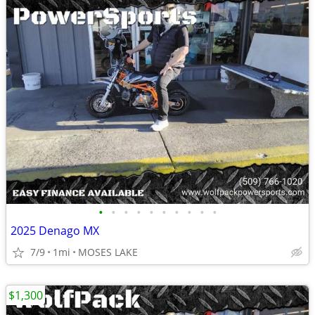
•
•
•
•
•
•
•
•
•
•
2025 Denago MX
7/9
1mi
MOSES LAKE
$1,300