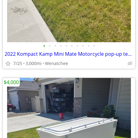
•
•
•
•
•
•
•
•
•
•
2022 Kompact Kamp Mini Mate Motorcycle pop-up tent trailer w/ Awning &
7/25
3,000mi
Wenatchee
$4,000