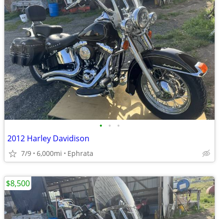
•
•
•
2012 Harley Davidison
7/9
6,000mi
Ephrata
$8,500