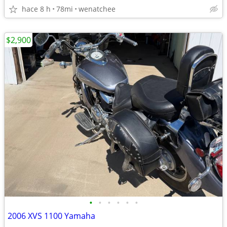
hace 8 h
78mi
wenatchee
$2,900
•
•
•
•
•
•
2006 XVS 1100 Yamaha