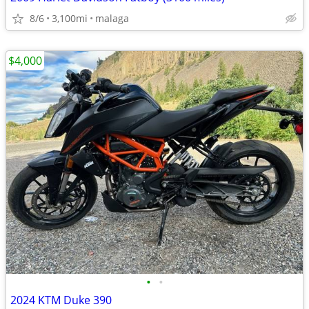
8/6
3,100mi
malaga
$4,000
•
•
2024 KTM Duke 390