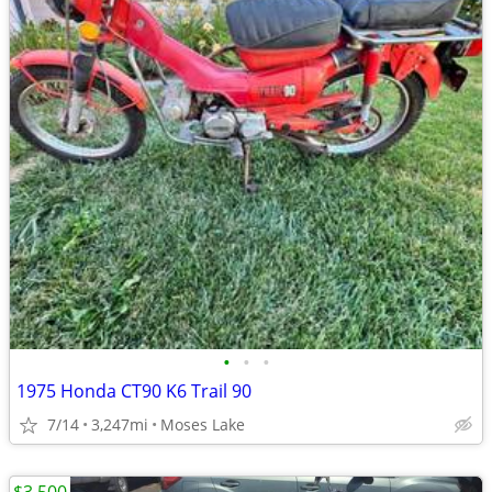
•
•
•
1975 Honda CT90 K6 Trail 90
7/14
3,247mi
Moses Lake