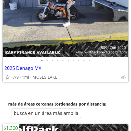
•
•
•
•
•
•
•
•
•
•
2025 Denago MX
7/9
1mi
MOSES LAKE
más de áreas cercanas (ordenadas por distancia)
busca en un área más amplia
$1,300