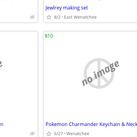
Jewlrey making set
8/2
East Wenatchee
$10
e
no image
in
Pokemon Charmander Keychain & Neck
6/27
Wenatchee