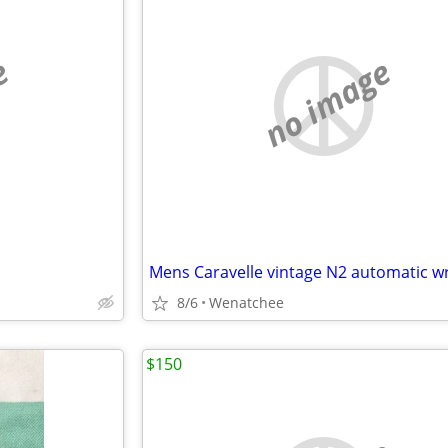
e
no image
8/6
Wenatchee
$150