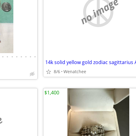
no image
•
•
•
•
•
•
•
•
8/6
Wenatchee
$1,400
e