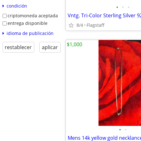
condición
•
•
•
criptomoneda aceptada
entrega disponible
8/4
Flagstaff
idioma de publicación
$1,000
restablecer
aplicar
•
•
Mens 14k yellow gold necklanc