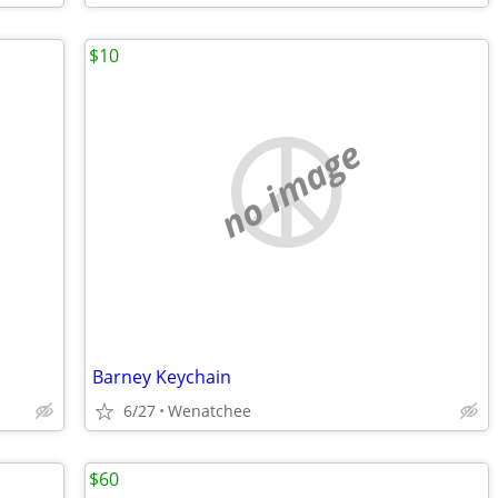
$10
no image
Barney Keychain
6/27
Wenatchee
$60