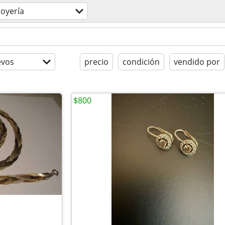
joyería
evos
precio
condición
vendido por
$800