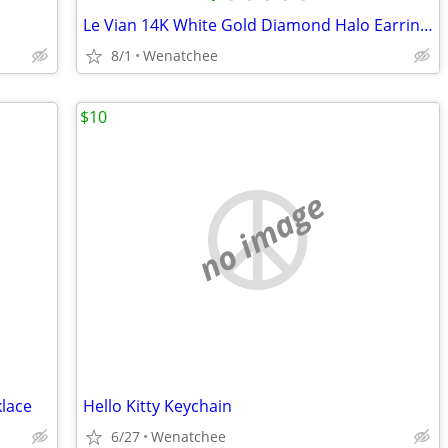
Le Vian 14K White Gold Diamond Halo Earrings
8/1
Wenatchee
$10
no image
lace
Hello Kitty Keychain
6/27
Wenatchee