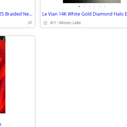
•
•
•
•
•
•
Vntg. Tri-Color Sterling Silver 925 Braided Necklace Bracelet Earrings
8/1
Moses Lake
e