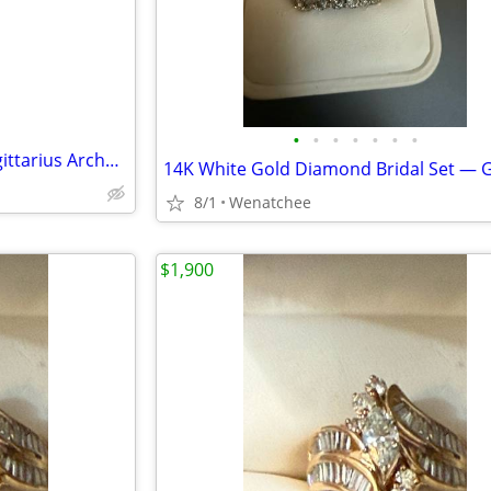
•
•
•
•
•
•
•
14k solid yellow gold zodiac sagittarius Archer necklece pedant charm
8/1
Wenatchee
$1,900