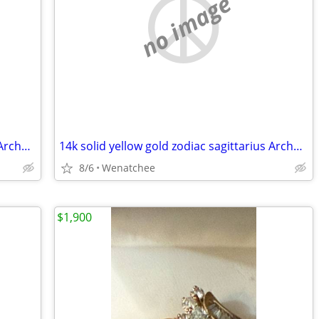
no image
14k solid yellow gold zodiac sagittarius Archer necklece pedant charm
14k solid yellow gold zodiac sagittarius Archer necklece pedant charm
8/6
Wenatchee
$1,900