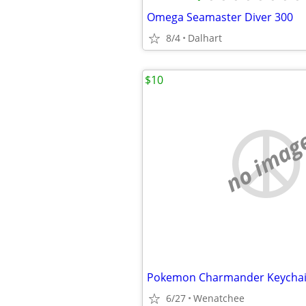
Omega Seamaster Diver 300
8/4
Dalhart
$10
no imag
Pokemon Charmander Keycha
6/27
Wenatchee