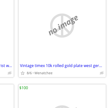
no image
Mens Caravelle vintage N2 automatic wrist watch
Vintage timex 10k rolled gold plate west germany watch
8/6
Wenatchee
$100