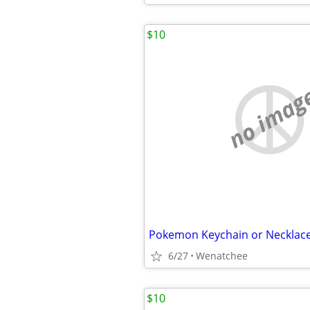
$10
no imag
Pokemon Keychain or Necklac
6/27
Wenatchee
$10