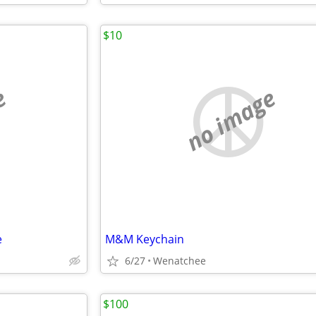
$10
e
no image
e
M&M Keychain
6/27
Wenatchee
$100