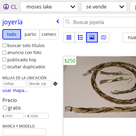
CL
moses lake
se vende
joyería
todo
partic
comerc
nu
buscar solo títulos
anuncio con foto
publicado hoy
$250
ocultar duplicados
MILLAS DE LA UBICACIÓN

usar mapa...
Precio
gratis
$
– $
MARCA Y MODELO