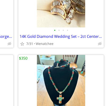
•
•
•
•
14K White Gold Diamond Bridal Set — Gorgeous 3‑Piece Trio
14K Gold Diamond Wedding Set – 2ct Center – Size 6 – Stunning
7/31
Wenatchee
$350