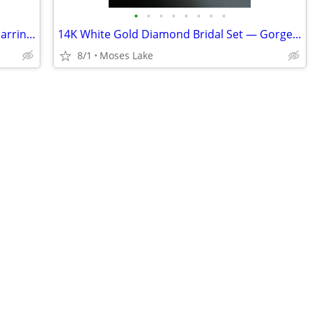
•
•
•
•
•
•
•
•
Le Vian 14K White Gold Diamond Halo Earrings
14K White Gold Diamond Bridal Set — Gorgeous 3‑Piece Trio
8/1
Moses Lake