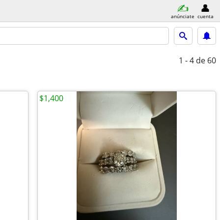
anúnciate
cuenta
1 - 4
de 60
$1,400