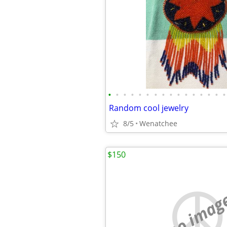
•
•
•
•
•
•
•
•
•
•
•
•
•
•
•
•
Random cool jewelry
8/5
Wenatchee
$150
no imag