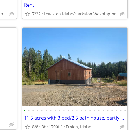
Rent
Lewiston Idaho/clarkston Washington
7/22
Lewiston Idaho/clarkston Washington
•
•
•
•
•
•
•
•
•
•
•
•
•
•
•
•
•
•
•
•
•
•
•
•
11.5 acres with 3 bed/2.5 bath house, partly off-grid, hobby farm
8/8
3br
1700ft
Emida, Idaho
2