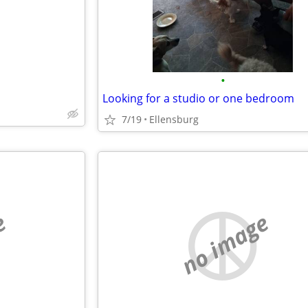
•
Looking for a studio or one bedroom
7/19
Ellensburg
e
no image