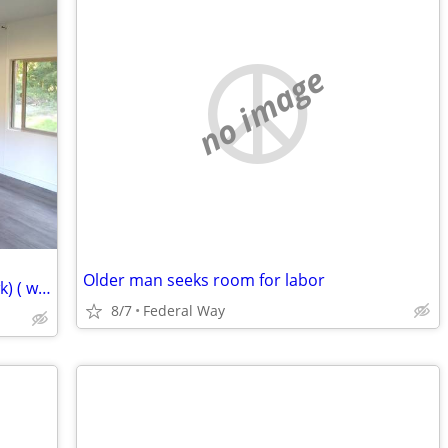
no image
Older man seeks room for labor
(Private) Live in Caregiver (only 3 days wk) ( willing to train)
8/7
Federal Way