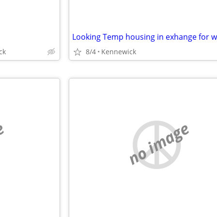
Looking Temp housing in exhange for 
ck
8/4
Kennewick
e
no image