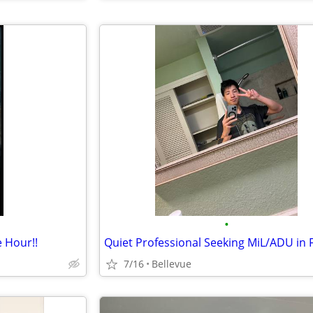
•
e Hour!!
7/16
Bellevue