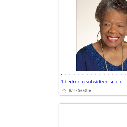
•
•
•
•
•
•
•
•
•
•
•
•
•
•
•
•
1 bedroom subsidized senior
8/4
Seattle