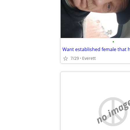
•
7/29
Everett
no imag