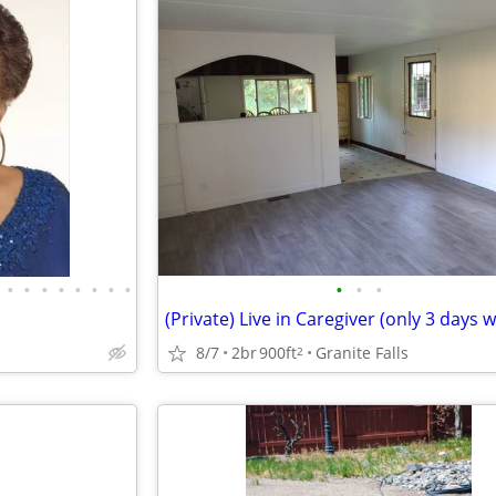
•
•
•
•
•
•
•
•
•
•
•
8/7
2br
900ft
Granite Falls
2