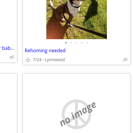
•
•
•
•
•
Free bed room available in exchange for baby sitting 4yr old girl
Rehoming needed
7/24
Lynnwood
no image