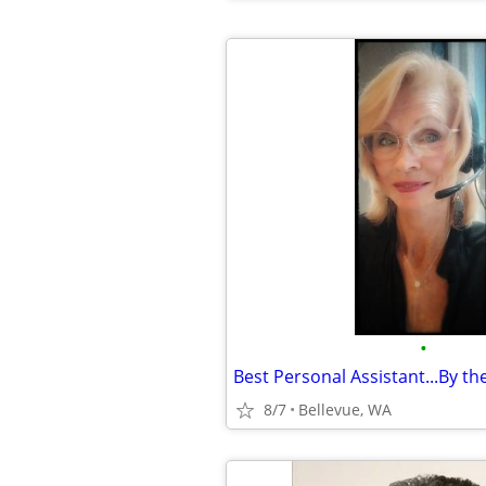
•
Best Personal Assistant...By th
8/7
Bellevue, WA