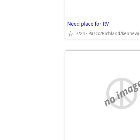
Need place for RV
7/24
Pasco/Richland/kennewi
no imag