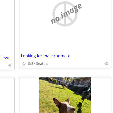
no image
Looking for male roomate
Seeking Housing for Rent – Kirkland / Bellevue / West Redmond / Kenmore
8/3
Seattle