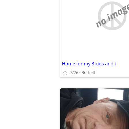
no imag
Home for my 3 kids and i
7/26
Bothell