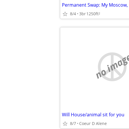
8/4
3br
1250ft
2
no imag
Will House/animal sit for you
8/7
Coeur D Alene