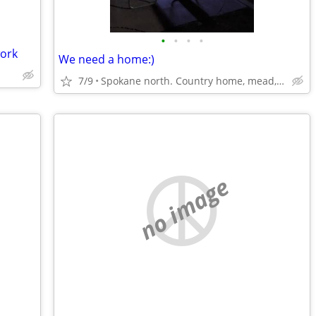
•
•
•
•
work
We need a home:)
7/9
Spokane north. Country home, mead, wandermere area
no image