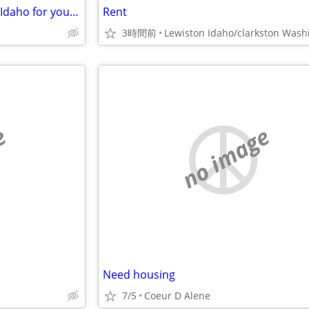
Permanent Swap: My Moscow, Idaho for your Olympic Peninsula
Rent
3時間前
e
no image
Need housing
7/5
Coeur D Alene