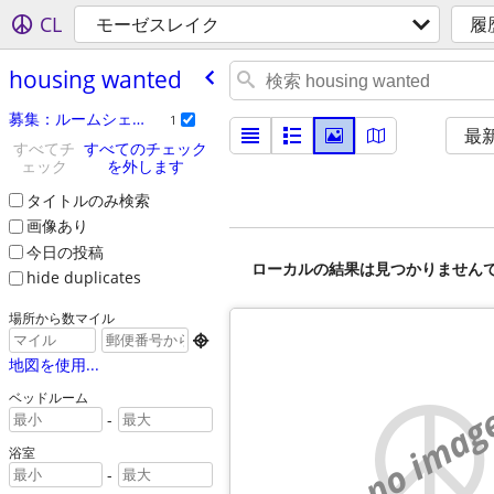
CL
モーゼスレイク
履
housing wanted
募集：ルームシェア
1
最
すべてチ
すべてのチェック
ェック
を外します
タイトルのみ検索
画像あり
今日の投稿
ローカルの結果は見つかりません
hide duplicates
場所から数マイル

地図を使用...
ベッドルーム
no imag
-
浴室
-