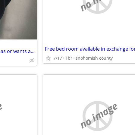
Want established female that has or wants a place
7/17
1br
snohomish county
e
no image