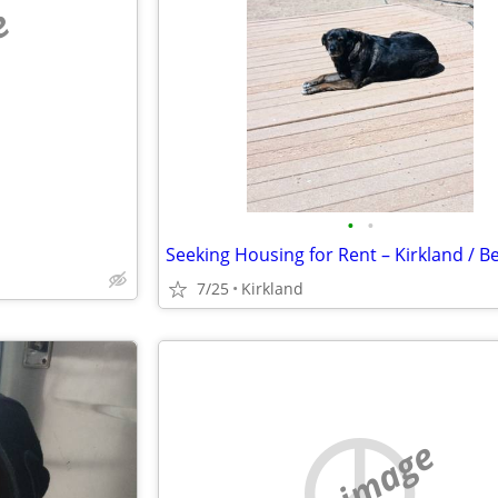
e
•
•
7/25
Kirkland
no image