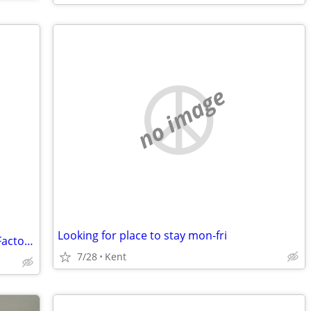
no image
Looking for place to stay mon-fri
Quiet Professional Seeking MiL/ADU in Factoria or Newcastle
7/28
Kent