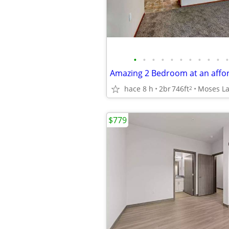
•
•
•
•
•
•
•
•
•
•
•
hace 8 h
2br
746ft
2
$779