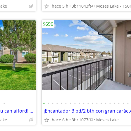
Lake
hace 5 h
3br
1043ft
2
$696
•
•
•
•
•
•
•
•
•
•
•
•
•
•
•
•
•
•
•
•
•
Affordable Housing - A price you can afford! 4 bd, 2 ba, 1153 sqft!
Lake
hace 6 h
3br
1077ft
Moses Lake
2