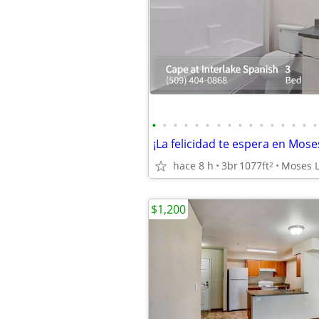
•
•
•
•
•
•
•
•
•
•
•
•
•
•
•
•
hace 8 h
3br
1077ft
Moses 
2
$1,200