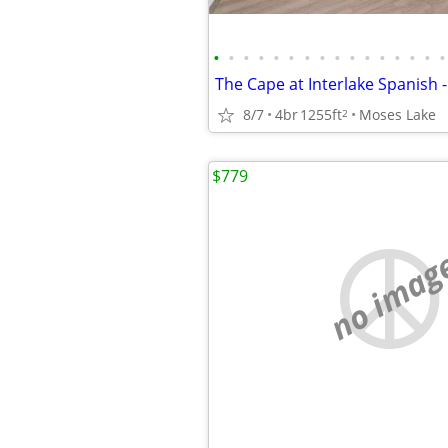
•
•
•
•
•
•
•
•
•
•
•
•
•
•
•
•
8/7
4br
1255ft
Moses Lake
2
$779
no imag