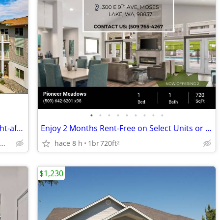
•
•
•
•
•
•
•
•
•
Fabulous 746 sq ft 2 bed, 1 bath in sought-after Moses Lake area
Enjoy 2 Months Rent-Free on Select Units or Reduced Rent!
Moses Lake - Near Moses Lake High School
hace 8 h
1br
720ft
2
$1,230