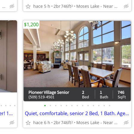
Moses Lake - 1501 Monroe Street
hace 5 h
2br
746ft
Moses Lake - Near Moses Lake High School
2
$1,200
•
•
•
•
•
•
•
•
•
•
•
•
•
•
•
•
•
¡Encantador 3 bd/2 bth con gran carácter! 1077 sqft
Quiet, comfortable, senior 2 Bed, 1 Bath. Age restrictions apply.
hace 6 h
2br
746ft
Moses Lake - Near Moses Lake High School
2