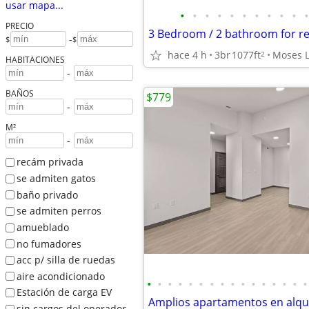
usar mapa...
•
•
•
•
•
•
•
•
•
•
•
PRECIO
-
$
$
hace 4 h
3br
1077ft
Moses 
2
HABITACIONES
-
BAÑOS
$779
-
M²
-
recám privada
se admiten gatos
baño privado
se admiten perros
amueblado
no fumadores
acc p/ silla de ruedas
aire acondicionado
•
•
•
•
•
•
•
•
•
•
•
•
•
•
•
•
Estación de carga EV
sin cargos del operador