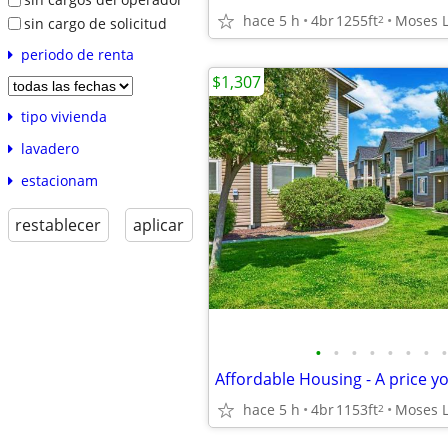
hace 5 h
4br
1255ft
Moses 
2
sin cargo de solicitud
periodo de renta
$1,307
tipo vivienda
lavadero
estacionam
restablecer
aplicar
•
•
•
•
•
•
•
•
hace 5 h
4br
1153ft
Moses 
2