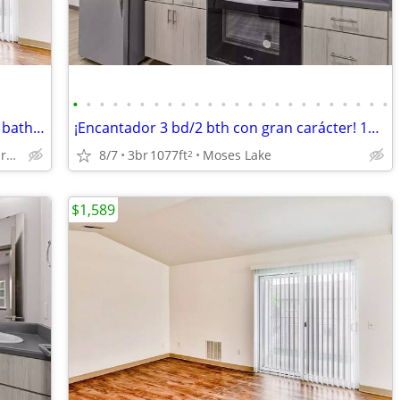
•
•
•
•
•
•
•
•
•
•
•
•
•
•
•
•
•
•
•
•
•
•
•
•
Enjoy the comfort of your new 3 bed / 2 bath! Washer/dryer included!
¡Encantador 3 bd/2 bth con gran carácter! 1077 sqft
Moses Lake - 1501 Monroe Street
8/7
3br
1077ft
Moses Lake
2
$1,589