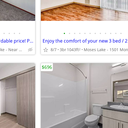
•
•
•
•
•
•
•
•
•
•
•
•
•
•
•
•
Amazing 2 Bedroom at an affordable price! Pioneer Village Senior Apart
Moses Lake - Near Moses Lake High School
8/7
3br
1043ft
2
$696