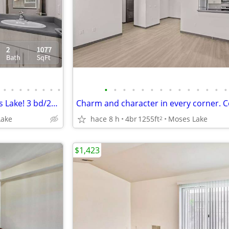
•
•
•
•
•
•
•
•
•
•
•
•
•
•
•
•
•
•
•
•
•
•
¡La felicidad te espera en Moses Lake! 3 bd/2ba/1077sqft
Lake
hace 8 h
4br
1255ft
Moses Lake
2
$1,423