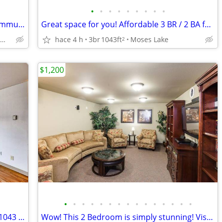
•
•
•
•
•
•
•
•
•
Love where you live! Beautiful senior community. 2 Bed / 1 Bath!
Great space for you! Affordable 3 BR / 2 BA for rent! 1043 Sq Ft!
Moses Lake - Near Moses Lake High School
hace 4 h
3br
1043ft
Moses Lake
2
$1,200
•
•
•
•
•
•
•
•
•
•
•
•
•
•
•
Stop by today and check out our lovely 1043 sq ft, 3 bed / 2 bath!
Wow! This 2 Bedroom is simply stunning! Visit today! 746 Sq Ft!