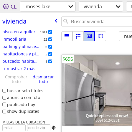
CL
moses lake
vivienda
vivienda
pisos en alquiler
1011
nu
inmobiliaria
22
parking y almacenamiento
6
habitaciones y pisos compartidos
5
$696
buscado: habitación/compartir
1
+ mostrar 2 más
Comprobar
desmarcar
todo
todo
buscar solo títulos
anuncio con foto
publicado hoy
show duplicates
MILLAS DE LA UBICACIÓN
