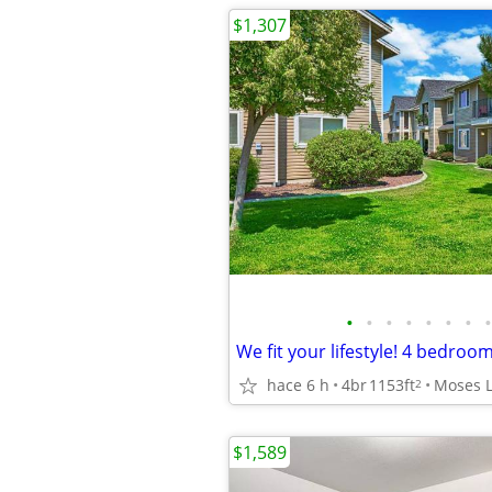
$1,307
•
•
•
•
•
•
•
•
We fit your lifestyle! 4 bedroom
hace 6 h
4br
1153ft
Moses 
2
$1,589