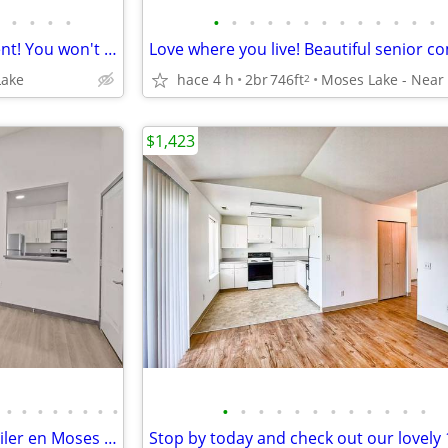
•
•
•
•
•
•
•
•
•
•
•
•
•
•
•
•
•
3 Bedroom / 2 bathroom for rent! You won't be disappointed!
Lake
hace 4 h
2br
746ft
2
$1,423
•
•
•
•
•
•
•
•
•
•
•
•
•
•
•
•
•
•
•
•
Amplios apartamentos en alquiler en Moses Lake!