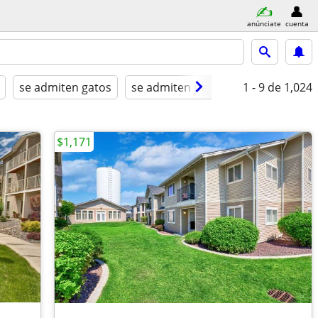
anúnciate
cuenta
se admiten gatos
se admiten perros
1 - 9
amueblado
de 1,024
$1,171