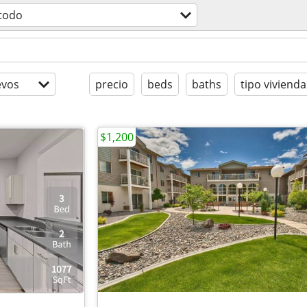
todo
evos
precio
beds
baths
tipo vivienda
$1,200