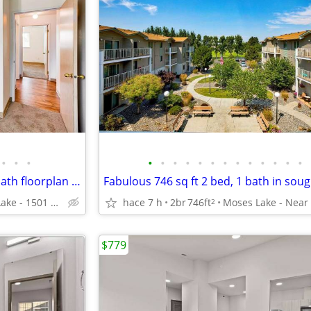
•
•
•
•
•
•
•
•
•
•
•
•
•
•
•
•
Wonderful 1153 sqft, 4 bed, 2 bath floorplan in Moses Lake
Moses Lake - 1501 Monroe Street
hace 7 h
2br
746ft
2
$779