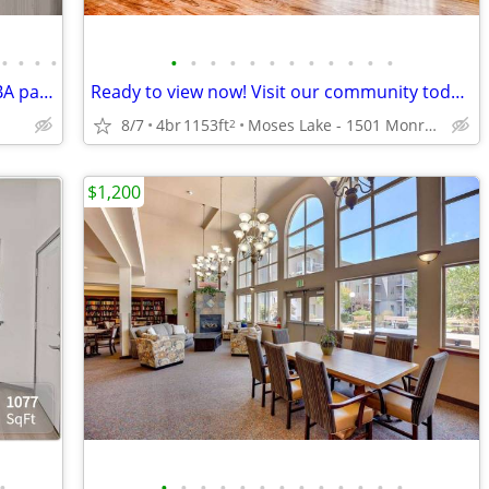
•
•
•
•
•
•
•
•
•
•
•
•
•
•
•
•
¡Qué hermoso lugar! ¡Vea esto 3 BR / 2 BA para usted!
Ready to view now! Visit our community today!
8/7
4br
1153ft
Moses Lake - 1501 Monroe Street
2
$1,200
•
•
•
•
•
•
•
•
•
•
•
•
•
•