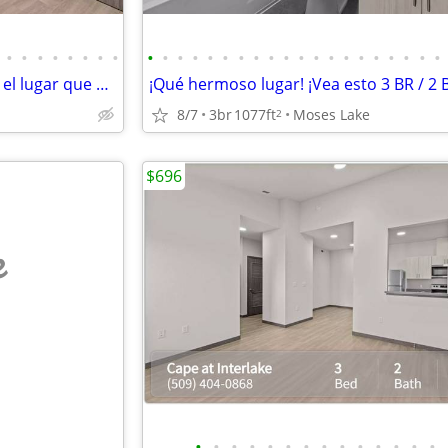
•
•
•
•
•
•
•
•
•
•
•
•
•
•
•
•
•
•
•
•
•
•
•
•
•
•
•
•
The Cape at Interlake Spanish - el lugar que estad busca!
8/7
3br
1077ft
Moses Lake
2
$696
e
•
•
•
•
•
•
•
•
•
•
•
•
•
•