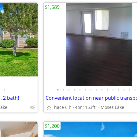
$1,589
•
•
•
•
•
•
•
•
•
•
•
•
•
•
•
•
, 2 bath!
Lake
hace 6 h
4br
1153ft
Moses Lake
2
$1,200