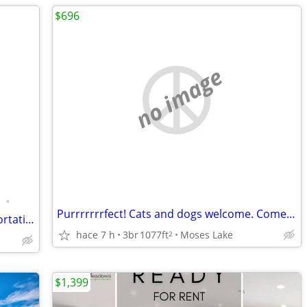
$696
no image
•
Purrrrrrrfect! Cats and dogs welcome. Come check us out.
Convenient location near public transportation! Great for commuters
hace 7 h
3br
1077ft
Moses Lake
2
$1,399