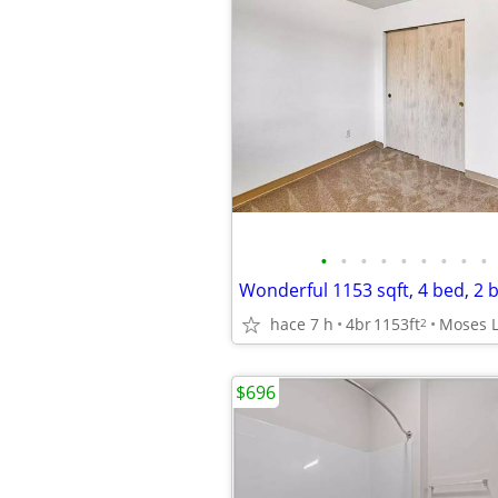
•
•
•
•
•
•
•
•
•
hace 7 h
4br
1153ft
2
$696