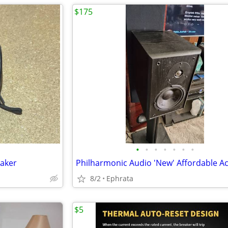
$175
•
•
•
•
•
•
•
eaker
8/2
Ephrata
$5