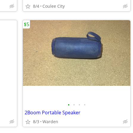
8/4
Coulee City
$5
•
•
•
•
2Boom Portable Speaker
8/3
Warden