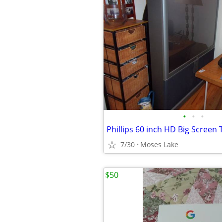
•
•
•
7/30
Moses Lake
$50