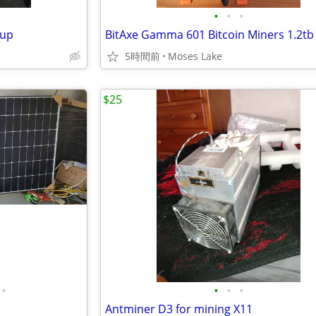
•
•
•
tup
BitAxe Gamma 601 Bitcoin Miners 1.2tb
5時間前
Moses Lake
$25
•
•
•
•
Antminer D3 for mining X11