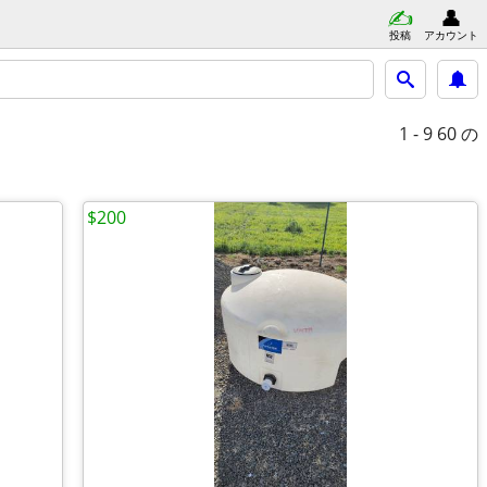
投稿
アカウント
1 - 9
60 の
$200