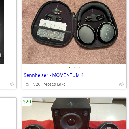
•
•
•
Sennheiser - MOMENTUM 4
7/26
Moses Lake
$20