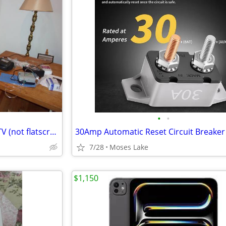
•
•
Phillips 60 inch HD Big Screen TV (not flatscreen)
30Amp Automatic Reset Circuit Breaker
7/28
Moses Lake
$1,150