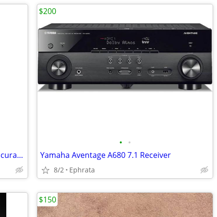
$200
•
•
Philharmonic Audio 'New' Affordable Accuracy Monitors
Yamaha Aventage A680 7.1 Receiver
8/2
Ephrata
$150