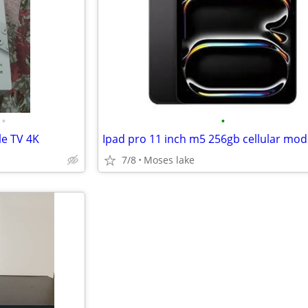
•
•
e TV 4K
Ipad pro 11 inch m5 256gb cellular mod
7/8
Moses lake