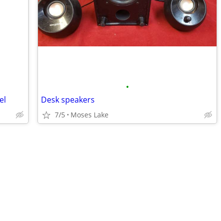
•
el
Desk speakers
7/5
Moses Lake