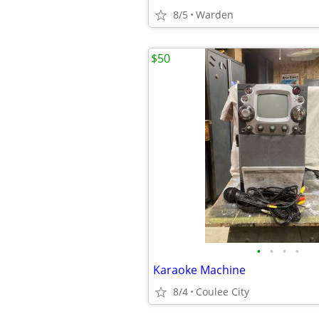
8/5
Warden
$50
•
•
•
•
Karaoke Machine
8/4
Coulee City