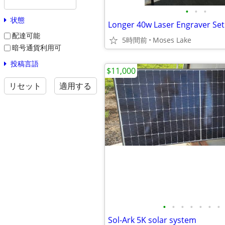
•
•
•
状態
Longer 40w Laser Engraver Se
配達可能
5時間前
Moses Lake
暗号通貨利用可
投稿言語
$11,000
リセット
適用する
•
•
•
•
•
•
•
Sol-Ark 5K solar system