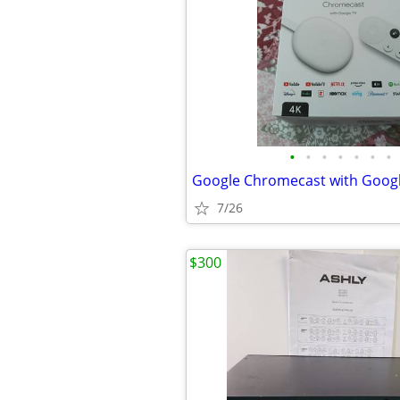
•
•
•
•
•
•
•
Google Chromecast with Googl
7/26
$300