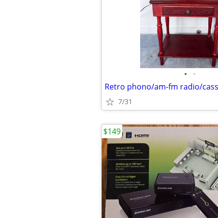
•
•
Retro phono/am-fm radio/cass
7/31
$149