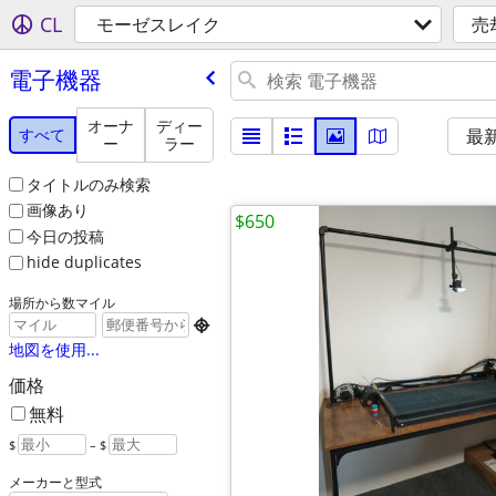
CL
モーゼスレイク
売
電子機器
オーナ
ディー
すべて
最
ー
ラー
タイトルのみ検索
画像あり
$650
今日の投稿
hide duplicates
場所から数マイル

地図を使用...
価格
無料
$
– $
メーカーと型式