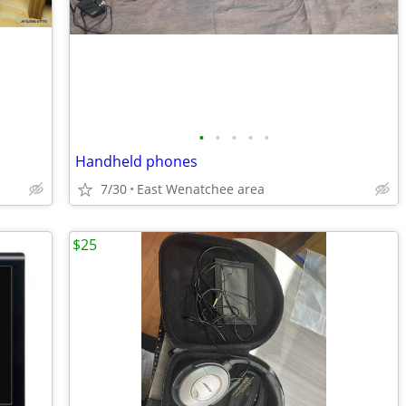
•
•
•
•
•
Handheld phones
7/30
East Wenatchee area
$25