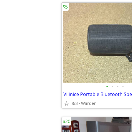
$5
•
•
•
•
Vilinice Portable Bluetooth Sp
8/3
Warden
$20