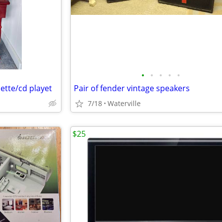
•
•
•
•
•
ette/cd playet
Pair of fender vintage speakers
7/18
Waterville
$25