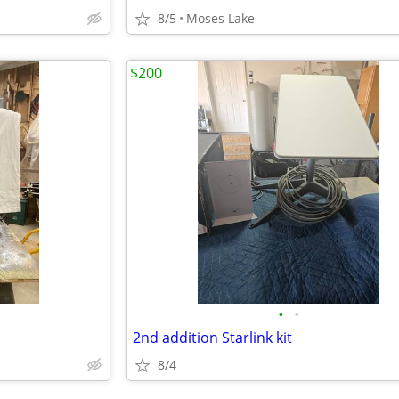
8/5
Moses Lake
$200
•
•
2nd addition Starlink kit
8/4