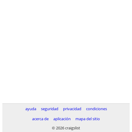
ayuda
seguridad
privacidad
condiciones
acerca de
aplicación
mapa del sitio
© 2026 craigslist