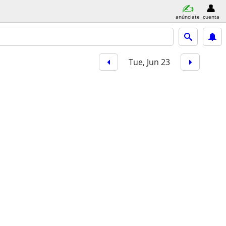
anúnciate
cuenta
Tue, Jun 23