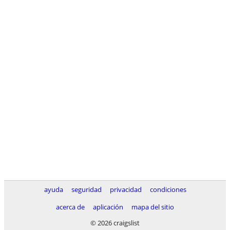
ayuda
seguridad
privacidad
condiciones
acerca de
aplicación
mapa del sitio
© 2026 craigslist