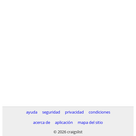
ayuda
seguridad
privacidad
condiciones
acerca de
aplicación
mapa del sitio
© 2026 craigslist