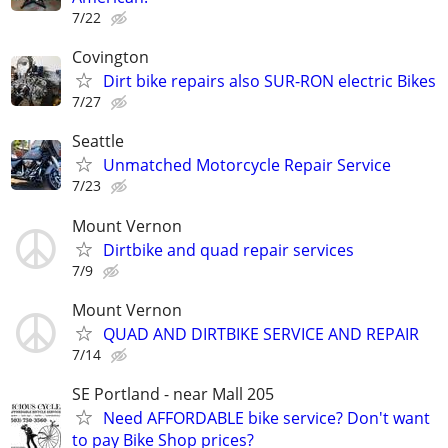
7/22
Covington
Dirt bike repairs also SUR-RON electric Bikes
7/27
Seattle
Unmatched Motorcycle Repair Service
7/23
Mount Vernon
Dirtbike and quad repair services
7/9
Mount Vernon
QUAD AND DIRTBIKE SERVICE AND REPAIR
7/14
SE Portland - near Mall 205
Need AFFORDABLE bike service? Don't want
to pay Bike Shop prices?