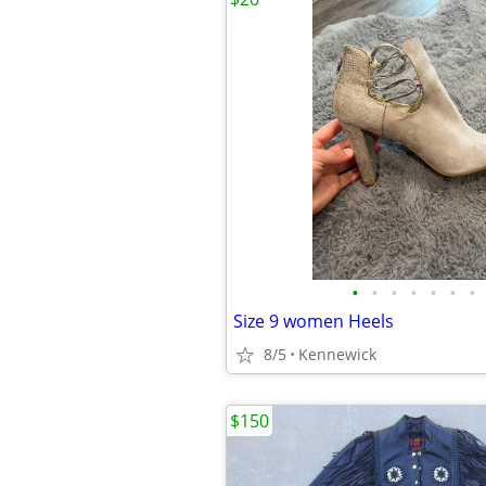
•
•
•
•
•
•
•
Size 9 women Heels
8/5
Kennewick
$150