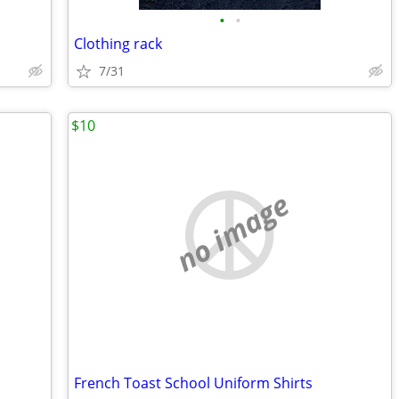
•
•
Clothing rack
7/31
$10
no image
French Toast School Uniform Shirts