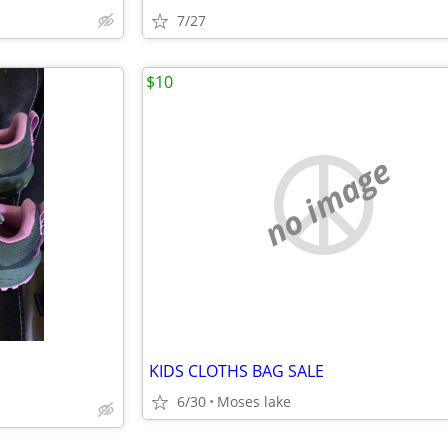
7/27
$10
no image
KIDS CLOTHS BAG SALE
6/30
Moses lake