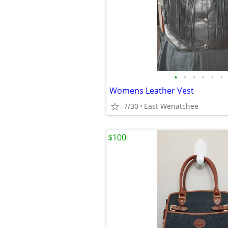
•
•
•
•
•
•
Womens Leather Vest
7/30
East Wenatchee
$100