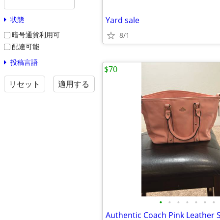
Yard sale
状態
暗号通貨利用可
8/1
配達可能
投稿言語
$70
リセット
適用する
•
•
•
•
•
•
•