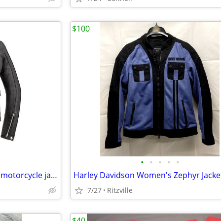
$100
•
•
•
•
•
MFG Cyclone Women's leather motorcycle jacket
Harley Davidson Women's Zephyr Jacke
7/27
Ritzville
$40