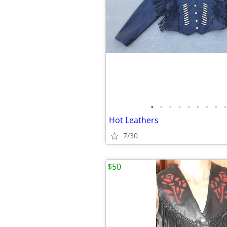
•
•
•
•
•
•
•
•
•
Hot Leathers
7/30
$50