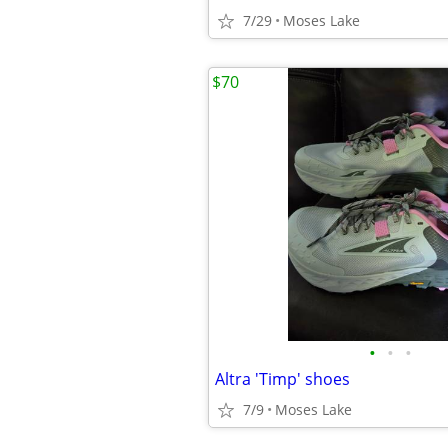
7/29
Moses Lake
$70
•
•
•
Altra 'Timp' shoes
7/9
Moses Lake