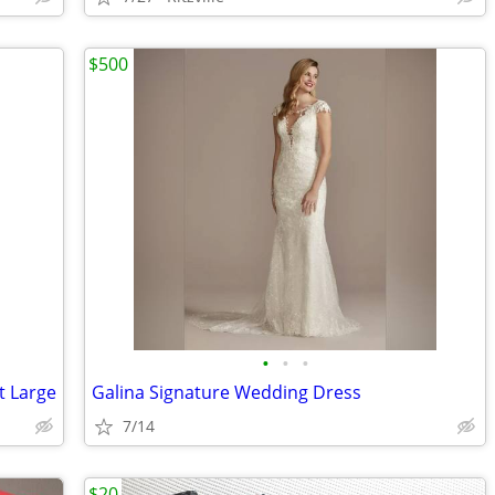
$500
•
•
•
t Large
Galina Signature Wedding Dress
7/14
$20