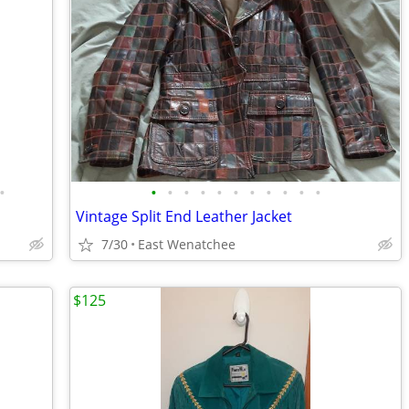
•
•
•
•
•
•
•
•
•
•
•
•
Vintage Split End Leather Jacket
7/30
East Wenatchee
$125