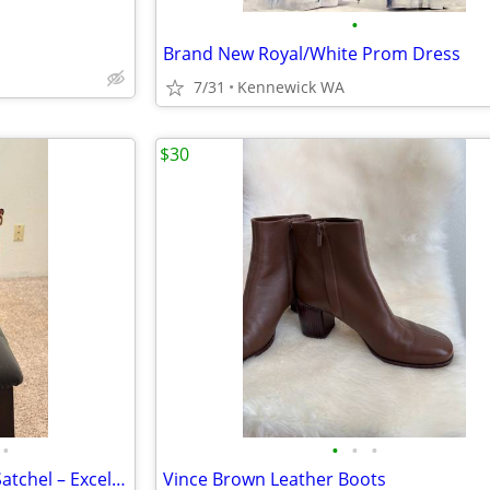
•
Brand New Royal/White Prom Dress
7/31
Kennewick WA
$30
•
•
•
•
Authentic Coach Pink Leather Satchel – Excellent Condition
Vince Brown Leather Boots