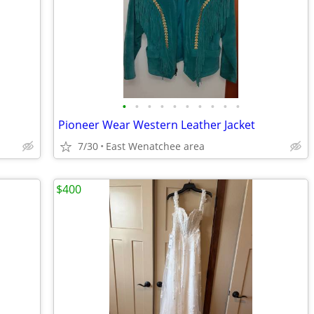
•
•
•
•
•
•
•
•
•
•
Pioneer Wear Western Leather Jacket
7/30
East Wenatchee area
$400