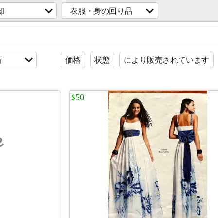
却
衣服・身の回り品
新
価格
状態
により販売されています
$50
e