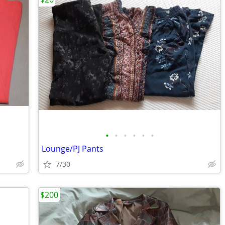
•
•
•
•
•
•
Lounge/PJ Pants
7/30
$200