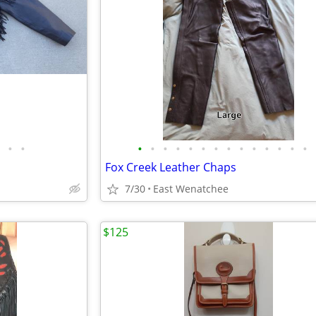
•
•
•
•
•
•
•
•
•
•
•
•
•
•
•
•
Fox Creek Leather Chaps
7/30
East Wenatchee
$125