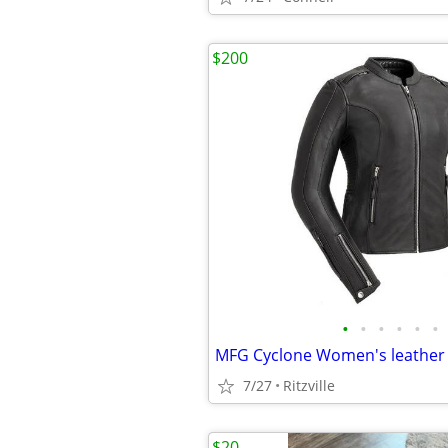
$200
•
•
•
•
•
•
7/27
Ritzville
$20