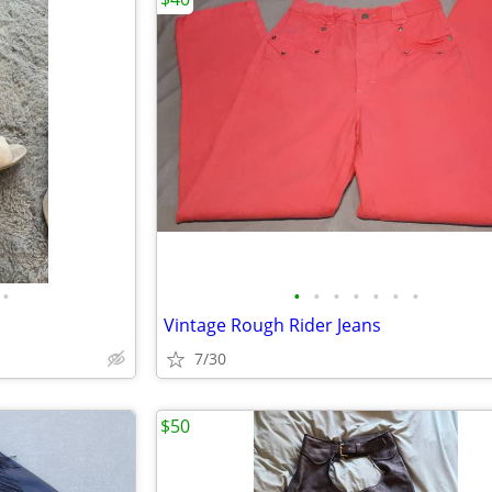
•
•
•
•
•
•
•
•
Vintage Rough Rider Jeans
7/30
$50