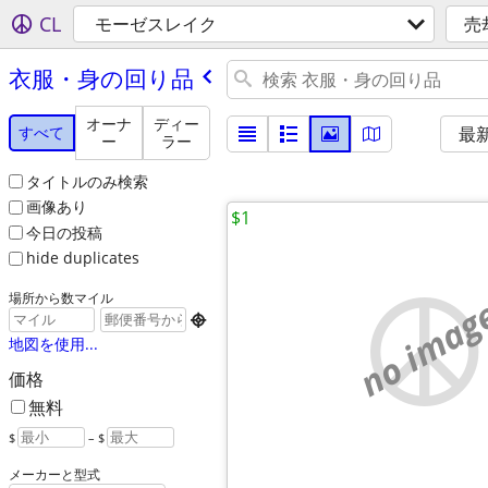
CL
モーゼスレイク
売
衣服・身の回り品
オーナ
ディー
すべて
最
ー
ラー
タイトルのみ検索
画像あり
$1
今日の投稿
hide duplicates
場所から数マイル
no imag

地図を使用...
価格
無料
$
– $
メーカーと型式