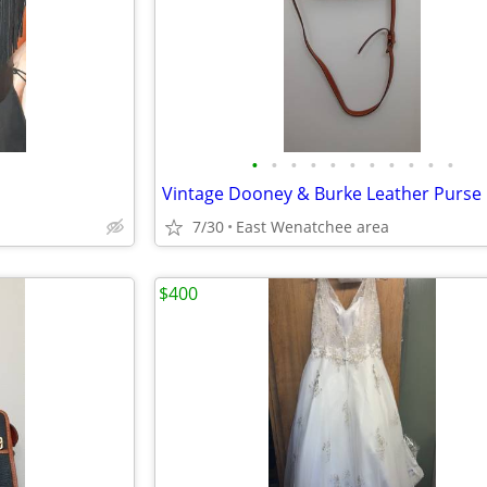
•
•
•
•
•
•
•
•
•
•
•
Vintage Dooney & Burke Leather Purse
7/30
East Wenatchee area
$400