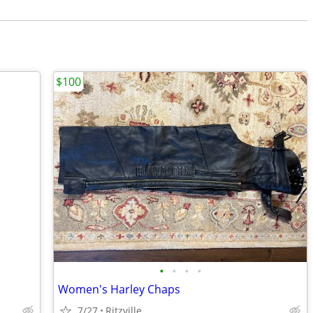
$100
•
•
•
•
Women's Harley Chaps
7/27
Ritzville