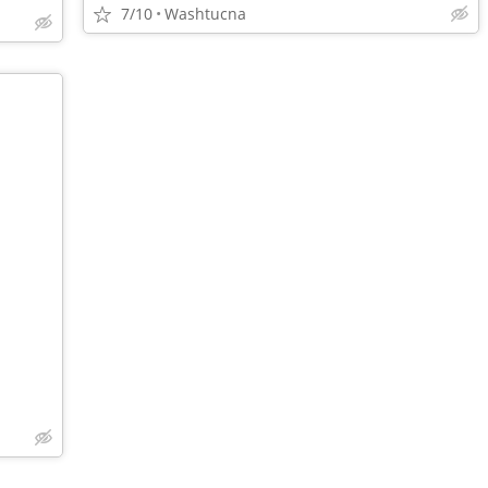
7/10
Washtucna