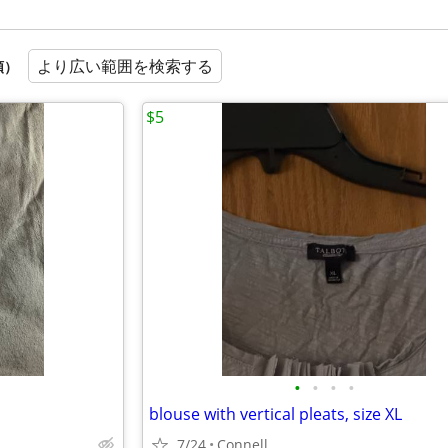
より広い範囲を検索する
順）
$5
•
•
•
•
blouse with vertical pleats, size XL
7/24
Connell