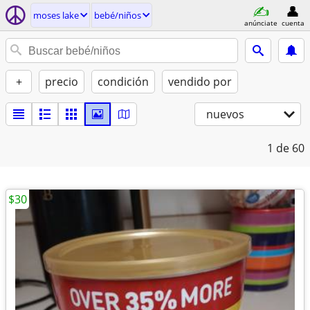
moses lake
bebé/niños
anúnciate
cuenta
+
precio
condición
vendido por
nuevos
1
de 60
$30