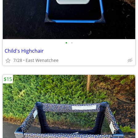
•
•
Child's Highchair
7/28
East Wenatchee
$15