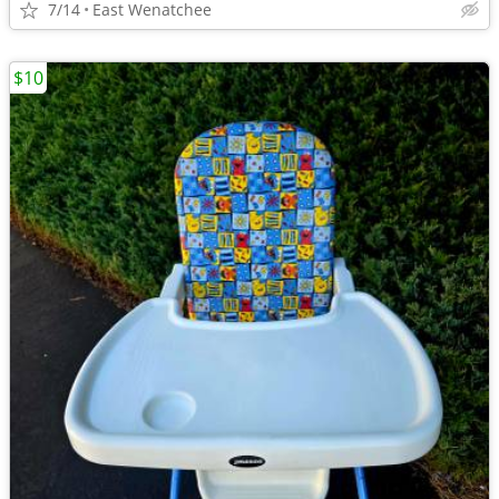
7/14
East Wenatchee
$10