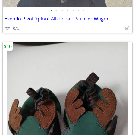
•
•
•
•
•
•
•
Evenflo Pivot Xplore All-Terrain Stroller Wagon
8/6
$10