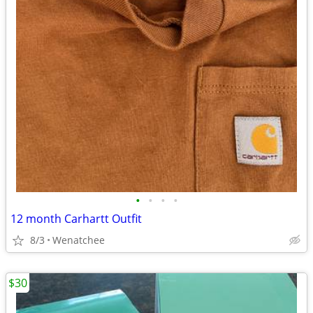
•
•
•
•
12 month Carhartt Outfit
8/3
Wenatchee
$30