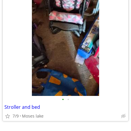
•
•
Stroller and bed
7/9
Moses lake