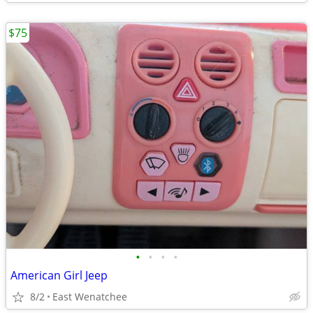
$75
•
•
•
•
American Girl Jeep
8/2
East Wenatchee