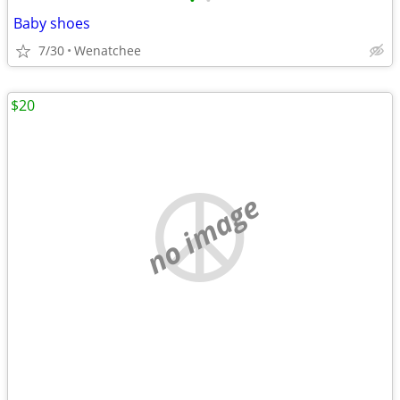
•
•
Baby shoes
7/30
Wenatchee
$20
no image