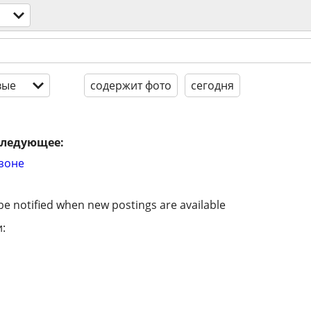
вые
содержит фото
сегодня
следующее:
 зоне
be notified when new postings are available
: