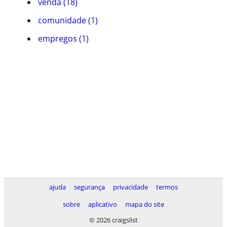
venda (18)
comunidade (1)
empregos (1)
ajuda
segurança
privacidade
termos
sobre
aplicativo
mapa do site
© 2026 craigslist