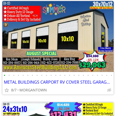
•
•
•
•
•
•
•
•
•
•
•
•
•
•
•
•
•
•
•
•
•
•
•
•
METAL BUILDINGS CARPORT RV COVER STEEL GARAGE METAL BUILDING POLE BARN
8/7
MORGANTOWN