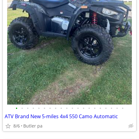
•
•
•
•
•
•
•
•
•
•
•
•
•
•
•
•
•
•
•
•
ATV Brand New 5-miles 4x4 550 Camo Automatic
8/6
Butler pa