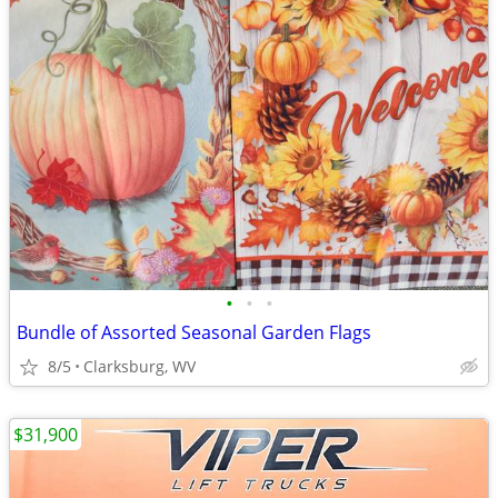
•
•
•
Bundle of Assorted Seasonal Garden Flags
8/5
Clarksburg, WV
$31,900