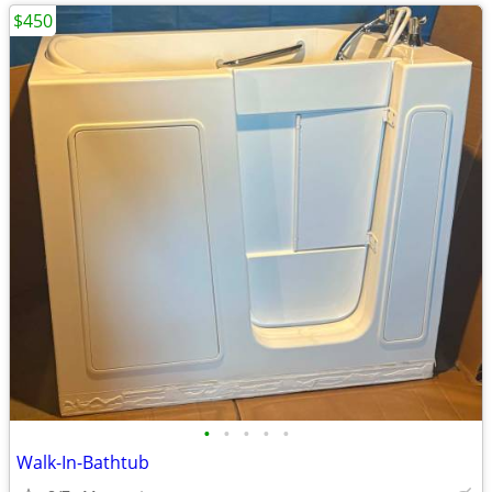
$450
•
•
•
•
•
Walk-In-Bathtub