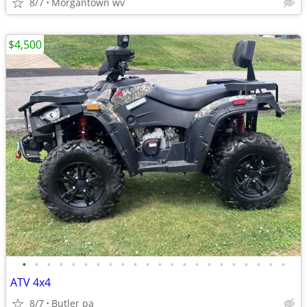
8/7
Morgantown wv
$4,500
•
•
•
•
•
•
•
•
•
•
•
•
•
•
•
•
•
•
•
•
•
•
ATV 4x4
8/7
Butler pa