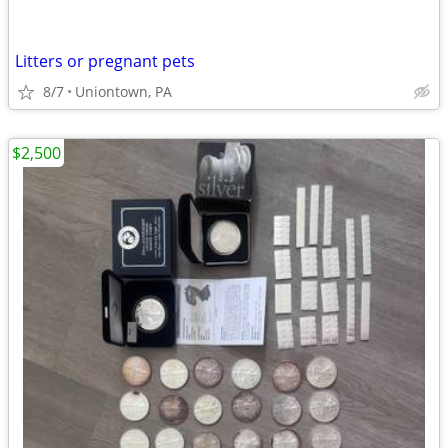
Litters or pregnant pets
8/7
Uniontown, PA
$2,500