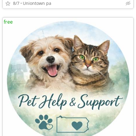
8/7
Uniontown pa
free