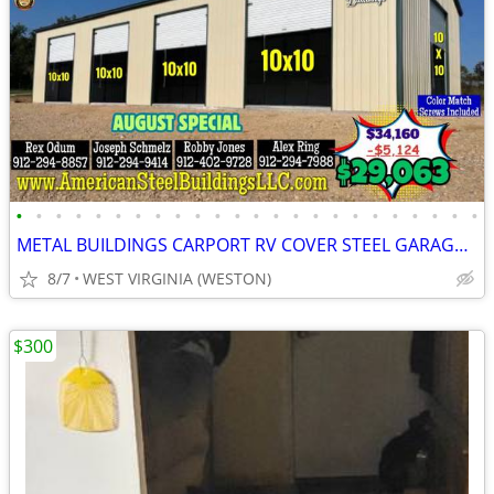
•
•
•
•
•
•
•
•
•
•
•
•
•
•
•
•
•
•
•
•
•
•
•
•
METAL BUILDINGS CARPORT RV COVER STEEL GARAGE UTILITY SHED POLE BARN
8/7
WEST VIRGINIA (WESTON)
$300