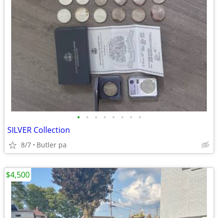
•
•
•
•
•
•
•
•
SILVER Collection
8/7
Butler pa
$4,500