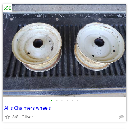
$50
•
•
•
•
•
•
Allis Chalmers wheels
8/8
Oliver