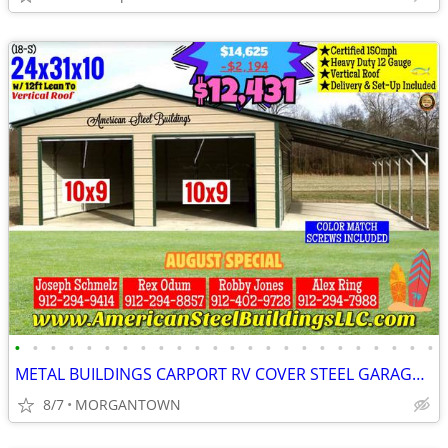
•
•
•
•
•
•
•
•
•
•
•
•
•
•
•
•
•
•
•
•
•
•
•
•
METAL BUILDINGS CARPORT RV COVER STEEL GARAGE UTILITY SHED POLE BARN
8/7
MORGANTOWN