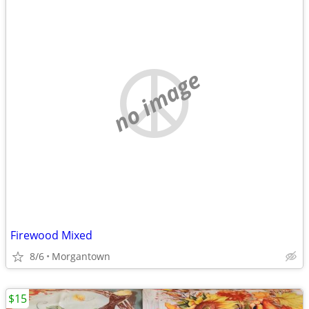
no image
Firewood Mixed
8/6
Morgantown
$15