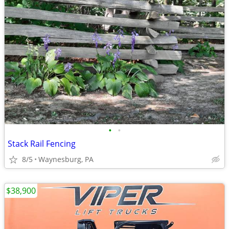
•
•
Stack Rail Fencing
8/5
Waynesburg, PA
$38,900