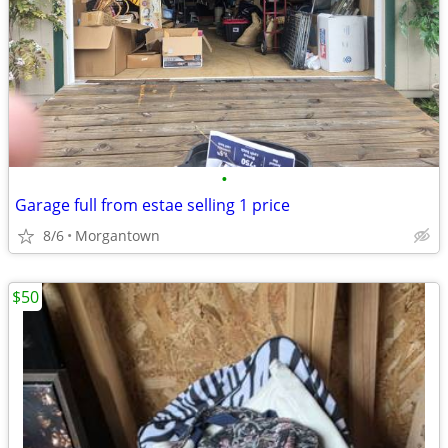
•
Garage full from estae selling 1 price
8/6
Morgantown
$50