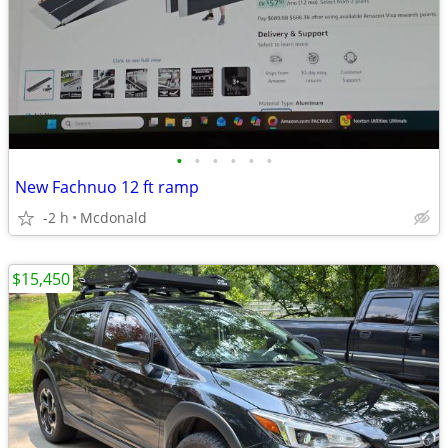
•
•
•
•
•
•
New Fachnuo 12 ft ramp
-2 h
Mcdonald
$15,450