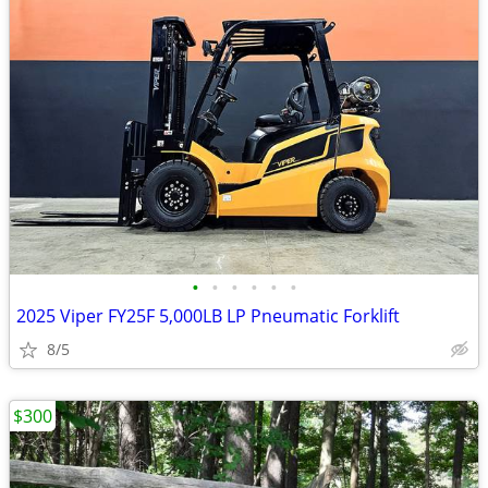
•
•
•
•
•
•
2025 Viper FY25F 5,000LB LP Pneumatic Forklift
8/5
$300