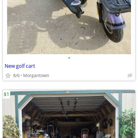
•
New golf cart
8/6
Morgantown
$1