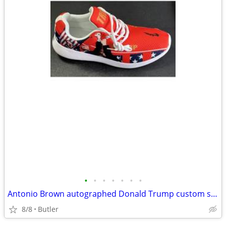
•
•
•
•
•
•
•
Antonio Brown autographed Donald Trump custom shoe Beckett COA
8/8
Butler