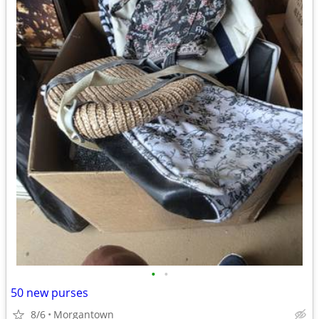
•
•
50 new purses
8/6
Morgantown