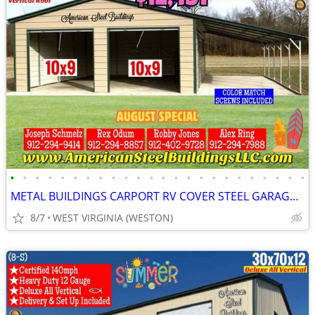
•
•
•
•
•
•
•
•
•
•
•
•
•
•
•
•
•
•
•
•
•
•
•
•
METAL BUILDINGS CARPORT RV COVER STEEL GARAGE UTILITY SHED POLE BARN
8/7
WEST VIRGINIA (WESTON)