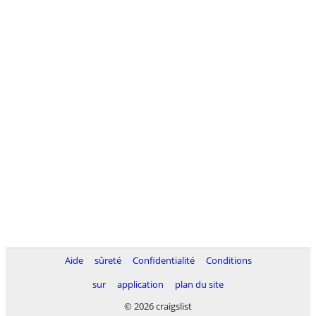
Aide
sûreté
Confidentialité
Conditions
sur
application
plan du site
© 2026 craigslist