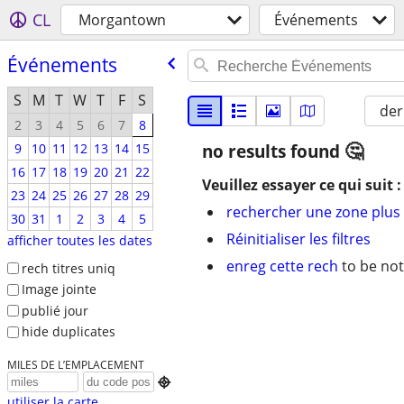
CL
Morgantown
Événements
Événements
S
M
T
W
T
F
S
der
2
3
4
5
6
7
8
9
10
11
12
13
14
15
no results found
16
17
18
19
20
21
22
Veuillez essayer ce qui suit :
23
24
25
26
27
28
29
rechercher une zone plus 
30
31
1
2
3
4
5
Réinitialiser les filtres
afficher toutes les dates
enreg cette rech
to be not
rech titres uniq
Image jointe
publié jour
hide duplicates
MILES DE L’EMPLACEMENT

utiliser la carte...