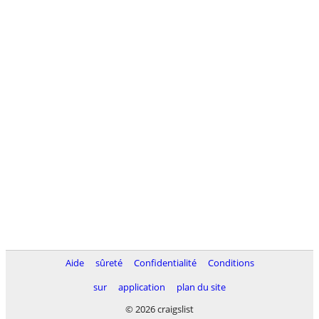
Aide
sûreté
Confidentialité
Conditions
sur
application
plan du site
© 2026 craigslist