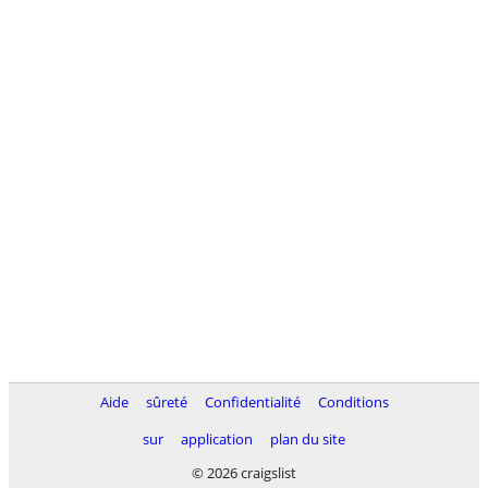
Aide
sûreté
Confidentialité
Conditions
sur
application
plan du site
© 2026 craigslist