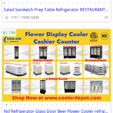
•
•
•
•
•
•
•
•
•
•
•
•
•
•
•
•
•
•
•
•
•
•
•
•
Salad Sandwich Prep Table Refrigerator RESTAURANT EQUIPMENT
7/31
100% NEW
$1,199
•
•
•
•
•
•
•
•
•
•
•
•
•
•
•
•
•
•
•
•
•
•
•
Nsf Refrigerator Glass Door Beer Flower Cooler refrigerators RESTAURAN