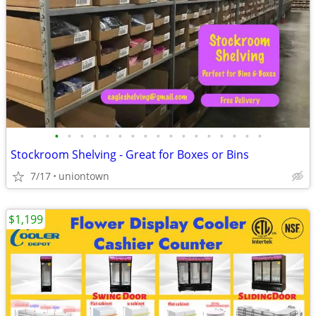
•
•
•
•
•
•
•
•
•
•
•
•
•
•
•
•
•
Stockroom Shelving - Great for Boxes or Bins
7/17
uniontown
$1,199