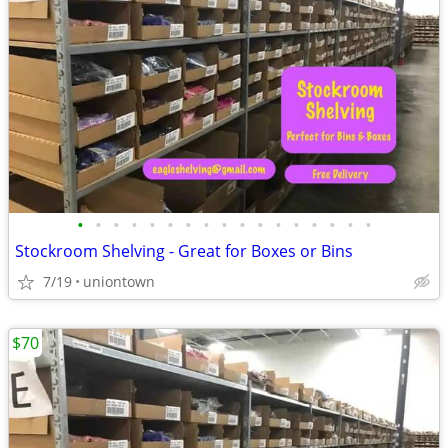
•
•
•
•
•
•
•
•
•
•
•
•
•
•
•
•
•
Stockroom Shelving - Great for Boxes or Bins
7/19
uniontown
$70