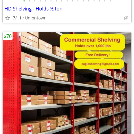
•
•
•
•
•
•
•
•
•
•
•
•
•
•
•
•
•
HD Shelving - Holds ½ ton
7/11
Uniontown
$70