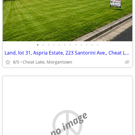
•
•
•
•
•
•
•
•
•
•
•
•
Land, lot 31, Aspria Estate, 223 Santorini Ave., Cheat Lake
8/5
Cheat Lake, Morgantown
no image