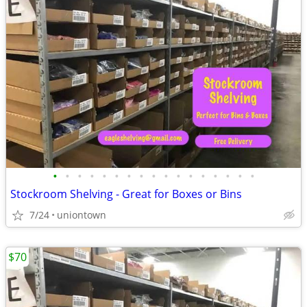
•
•
•
•
•
•
•
•
•
•
•
•
•
•
•
•
•
Stockroom Shelving - Great for Boxes or Bins
7/24
uniontown
$70