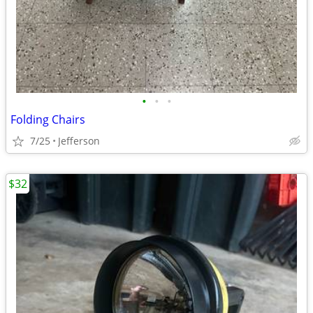
•
•
•
Folding Chairs
7/25
Jefferson
$32