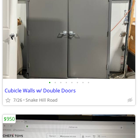
•
•
•
•
•
•
•
•
Cubicle Walls w/ Double Doors
7/26
Snake Hill Road
$950