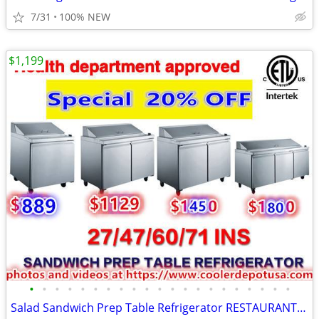
7/31
100% NEW
$1,199
•
•
•
•
•
•
•
•
•
•
•
•
•
•
•
•
•
•
•
•
•
Salad Sandwich Prep Table Refrigerator RESTAURANT EQUIPMENT