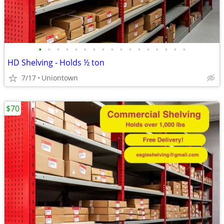
•
•
•
•
•
•
•
•
•
•
•
•
•
•
•
•
•
HD Shelving - Holds ½ ton
7/17
Uniontown
$70