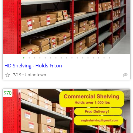
•
•
•
•
•
•
•
•
•
•
•
•
•
•
•
•
•
HD Shelving - Holds ½ ton
7/19
Uniontown
$70