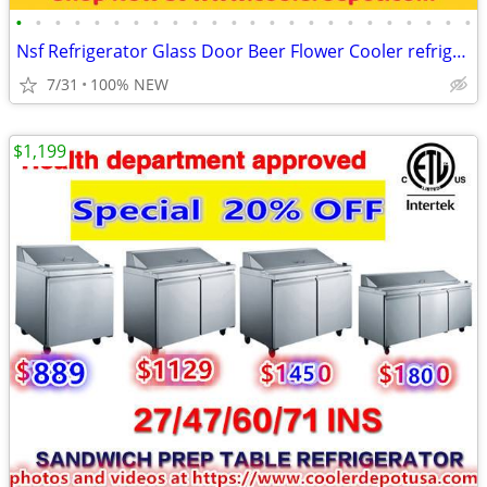
•
•
•
•
•
•
•
•
•
•
•
•
•
•
•
•
•
•
•
•
•
•
•
•
Nsf Refrigerator Glass Door Beer Flower Cooler refrigerators RESTAURAN
7/31
100% NEW
$1,199