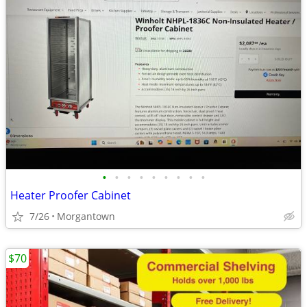
•
•
•
•
•
•
•
•
•
Heater Proofer Cabinet
7/26
Morgantown
$70