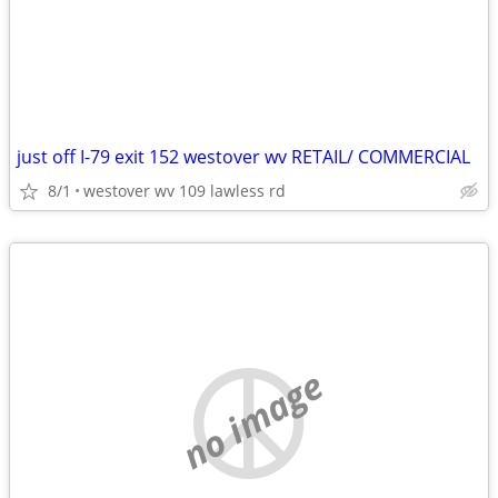
just off I-79 exit 152 westover wv RETAIL/ COMMERCIAL
8/1
westover wv 109 lawless rd
no image