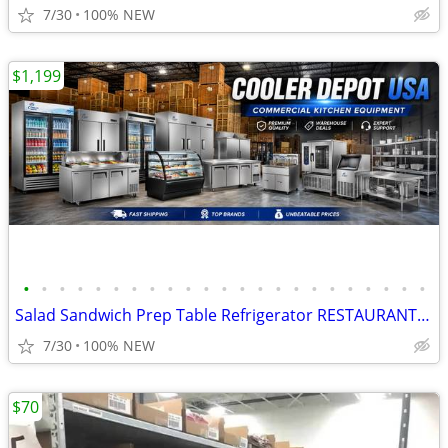
7/30
100% NEW
$1,199
•
•
•
•
•
•
•
•
•
•
•
•
•
•
•
•
•
•
•
•
•
•
•
Salad Sandwich Prep Table Refrigerator RESTAURANT EQUIPMENT
7/30
100% NEW
$70