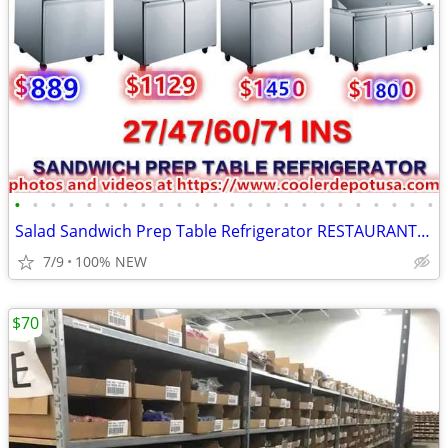
•
•
•
•
•
•
•
•
•
•
•
•
•
•
•
•
•
•
•
•
•
•
•
•
Salad Sandwich Prep Table Refrigerator RESTAURANT EQUIPMENT
7/9
100% NEW
$70