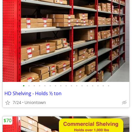
•
•
•
•
•
•
•
•
•
•
•
•
•
•
•
•
•
HD Shelving - Holds ½ ton
7/24
Uniontown
$70