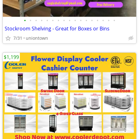
•
•
•
•
•
•
•
•
•
•
•
•
•
•
•
•
•
Stockroom Shelving - Great for Boxes or Bins
7/31
uniontown
$1,199