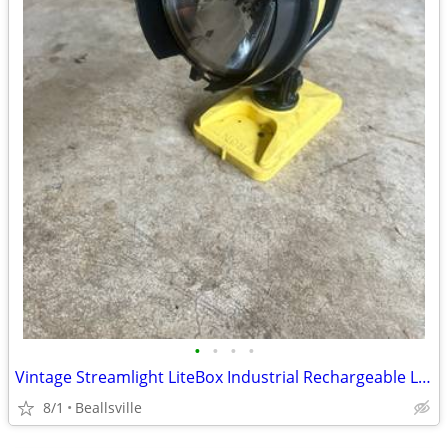
•
•
•
•
Vintage Streamlight LiteBox Industrial Rechargeable Lantern / Spotlight
8/1
Beallsville