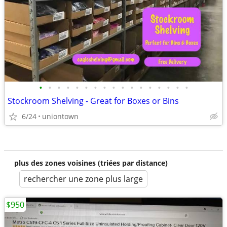
•
•
•
•
•
•
•
•
•
•
•
•
•
•
•
•
•
Stockroom Shelving - Great for Boxes or Bins
6/24
uniontown
plus des zones voisines (triées par distance)
rechercher une zone plus large
$950