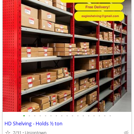
•
•
•
•
•
•
•
•
•
•
•
•
•
•
•
•
•
HD Shelving - Holds ½ ton
7/31
Uniontown