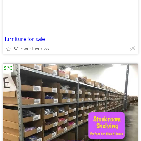
furniture for sale
8/1
westover wv
$70