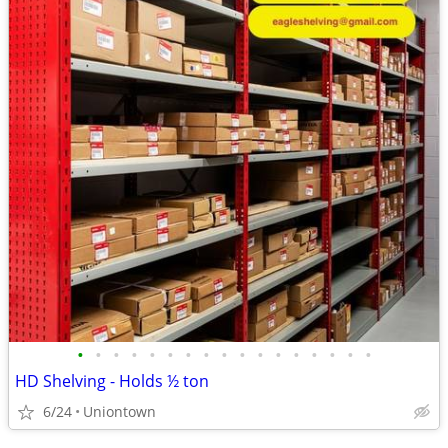
•
•
•
•
•
•
•
•
•
•
•
•
•
•
•
•
•
HD Shelving - Holds ½ ton
6/24
Uniontown