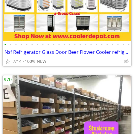
•
•
•
•
•
•
•
•
•
•
•
•
•
•
•
•
•
•
•
•
•
•
•
•
Nsf Refrigerator Glass Door Beer Flower Cooler refrigerators RESTAURAN
7/14
100% NEW
$70