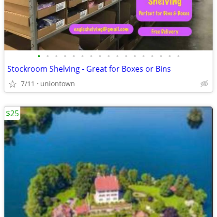
•
•
•
•
•
•
•
•
•
•
•
•
•
•
•
•
•
Stockroom Shelving - Great for Boxes or Bins
7/11
uniontown
$25