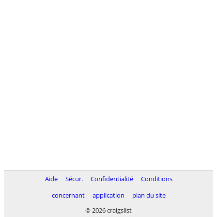
Aide
Sécur.
Confidentialité
Conditions
concernant
application
plan du site
© 2026 craigslist