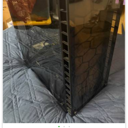
•
•
•