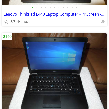
•
•
•
•
•
•
•
•
•
•
•
Lenovo ThinkPad E440 Laptop Computer -14"Screen -Windows 11 -500GB HDD
8/3
Hanover
$160