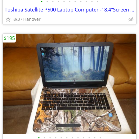
•
•
•
•
•
•
•
•
•
•
•
Toshiba Satellite P500 Laptop Computer -18.4"Screen -Windows 10 -i7
8/3
Hanover
$195
•
•
•
•
•
•
•
•
•
•
•
•