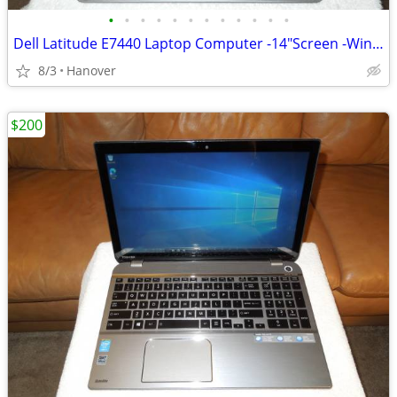
•
•
•
•
•
•
•
•
•
•
•
•
Dell Latitude E7440 Laptop Computer -14"Screen -Windows 10 Pro
8/3
Hanover
$200