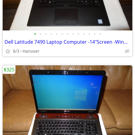
•
•
•
•
•
•
•
•
•
•
•
•
•
Dell Latitude 7490 Laptop Computer -14"Screen -Windows 10 -8GB RAM
8/3
Hanover
$325