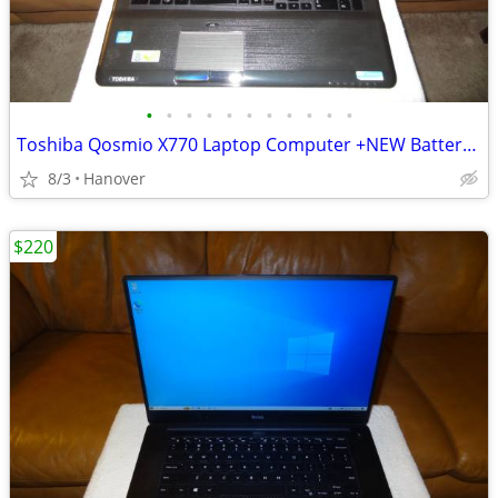
•
•
•
•
•
•
•
•
•
•
•
Toshiba Qosmio X770 Laptop Computer +NEW Battery -17.3"Screen -Windows
8/3
Hanover
$220