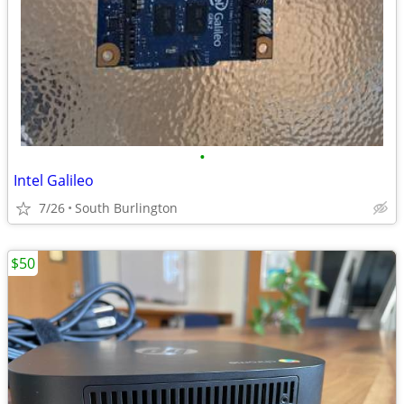
•
Intel Galileo
7/26
South Burlington
$50