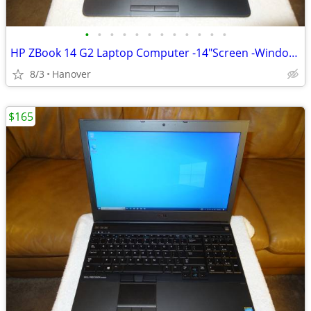
•
•
•
•
•
•
•
•
•
•
•
•
HP ZBook 14 G2 Laptop Computer -14"Screen -Windows 10 -Intel i7 -8GB R
8/3
Hanover
$165