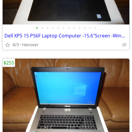
•
•
•
•
•
•
•
•
•
•
•
•
Dell XPS 15 P56F Laptop Computer -15.6"Screen -Windows 10 -8GB RAM ++
8/3
Hanover
$255