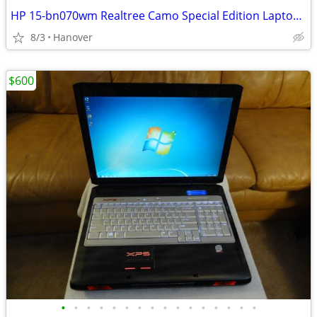
HP 15-bn070wm Realtree Camo Special Edition Laptop Computer -Windows10
8/3
Hanover
$600
•
•
•
•
•
•
•
•
•
•
•
•
•
•
•
•