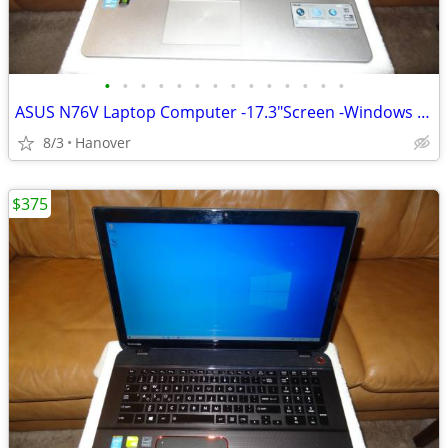
•
•
•
•
•
•
•
•
•
•
•
•
•
•
ASUS N76V Laptop Computer -17.3"Screen -Windows 10 -i7 -256GB SSD -12G
8/3
Hanover
$375