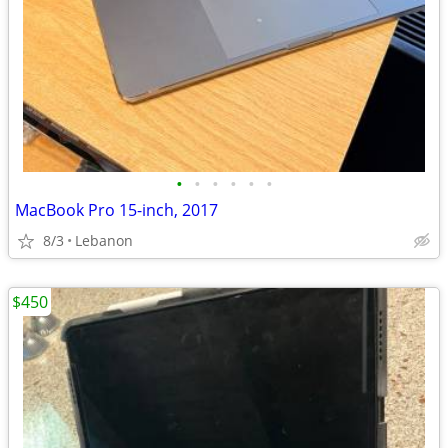
•
•
•
•
•
•
MacBook Pro 15-inch, 2017
8/3
Lebanon
$450