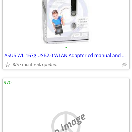
•
ASUS WL-167g USB2.0 WLAN Adapter cd manual and support utility
8/5
montreal, quebec
$70
no image