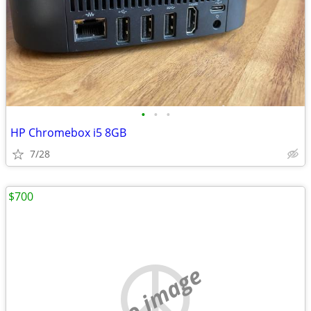
•
•
•
HP Chromebox i5 8GB
7/28
$700
no image