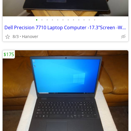
•
•
•
•
•
•
•
•
•
•
•
•
Dell Precision 7710 Laptop Computer -17.3"Screen -Windows 10 -Intel i7
8/3
Hanover
$175