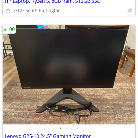
HP Laptop, Ryzen 5, 8Gb Ram, 512GB SSD
7/12
South Burlington
$100
•
•
•
•
Lenovo G25-10 24.5" Gaming Monitor