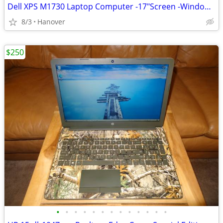
Dell XPS M1730 Laptop Computer -17"Screen -Windows 7 -1TB SSD +80GB SS
8/3
Hanover
$250
•
•
•
•
•
•
•
•
•
•
•
•
•