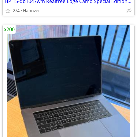
HP 15-db1047wm Realtree Edge Camo Special Edition Laptop Computer -Win
8/4
Hanover
$200