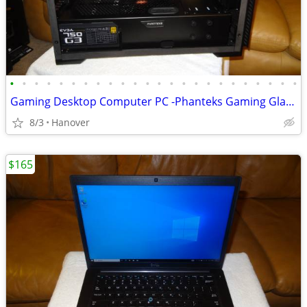
•
•
•
•
•
•
•
•
•
•
•
•
•
•
•
•
•
•
•
•
•
•
•
•
Gaming Desktop Computer PC -Phanteks Gaming Glass Tower -Asus Republic
8/3
Hanover
$165