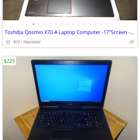
•
•
•
•
•
•
•
•
•
•
•
•
•
•
Toshiba Qosmio X70-A Laptop Computer -17"Screen -Windows 10 -32GB RAM
8/3
Hanover
$225