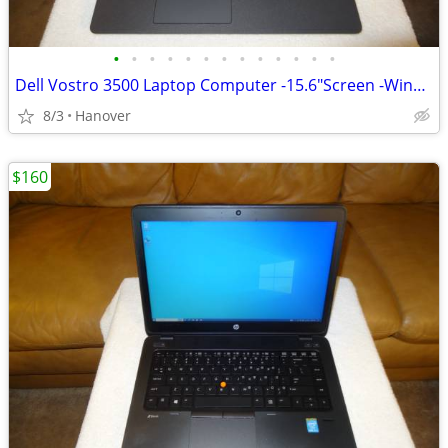
•
•
•
•
•
•
•
•
•
•
•
•
•
Dell Vostro 3500 Laptop Computer -15.6"Screen -Windows 10 -8GB RAM -i5
8/3
Hanover
$160