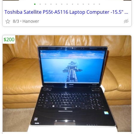
•
•
•
•
•
•
•
•
•
•
•
•
•
Toshiba Satellite P55t-A5116 Laptop Computer -15.5" Touchscreen
8/3
Hanover
$200