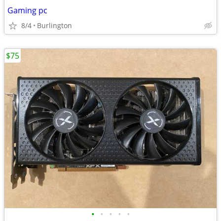
Gaming pc
8/4
Burlington
$75
•
•
•
•
•