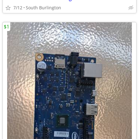
7/12
South Burlington
$1