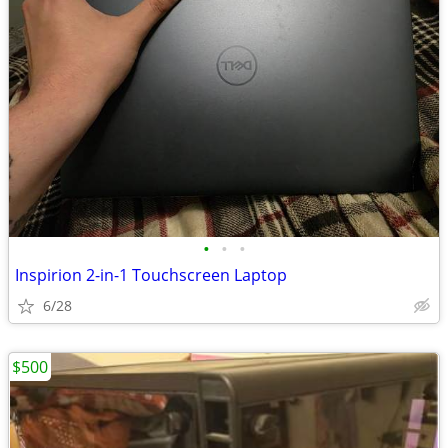
•
•
•
Inspirion 2-in-1 Touchscreen Laptop
6/28
$500