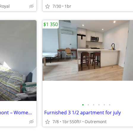
Royal
7/30
1br
$1 350
•
•
•
•
•
•
Bright furnished room – Rosemont – Women’s flatshare – July/August sub
Furnished 3 1/2 apartment for july
7/8
1br
550ft
Outremont
2