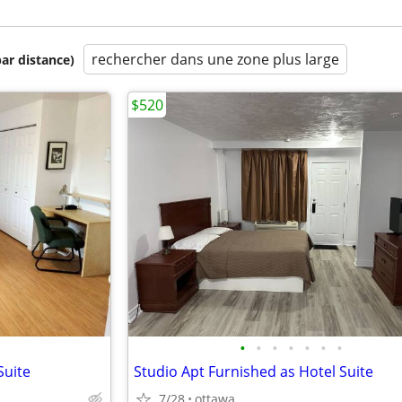
rechercher dans une zone plus large
par distance)
$520
•
•
•
•
•
•
•
Suite
Studio Apt Furnished as Hotel Suite
7/28
ottawa