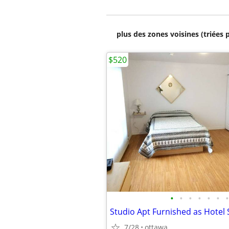
plus des zones voisines (triées 
$520
•
•
•
•
•
•
•
Studio Apt Furnished as Hotel 
7/28
ottawa