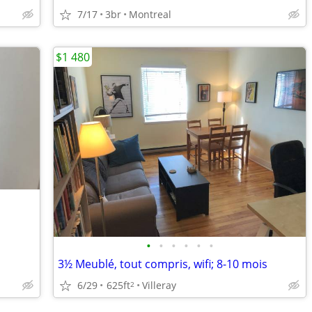
7/17
3br
Montreal
$1 480
•
•
•
•
•
•
3½ Meublé, tout compris, wifi; 8-10 mois
6/29
625ft
Villeray
2