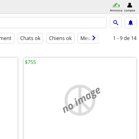
Annonce
compte
ement
Chats ok
Chiens ok
Meublé
✓ Non-fumeu
1 - 9
de 14
$755
no image