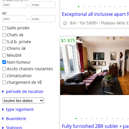
-
•
•
•
•
•
•
•
•
•
•
M²
-
8/6
1br
590ft
Plateau-Mile 
2
Salle privée
Chats ok
$1 875
S.d.b. privée
Chiens ok
Meublé
Non-fumeur
Accès chaises roulantes
climatisation
chargement de VÉ
période de location
type logement
•
•
•
•
•
•
•
•
•
•
•
Buanderie
Stationn.