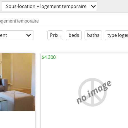
Sous-location + logement temporaire
ent
Prix :
beds
baths
type log
$4 300
no image