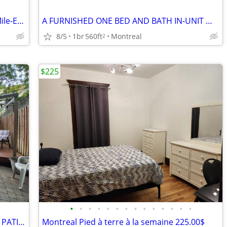
Stylish furnished apart for 2-3 people. Mile-End
A FURNISHED ONE BED AND BATH IN-UNIT WASHER AVAIL...
8/5
1br
560ft
Montreal
2
$225
•
•
•
•
•
•
•
•
•
•
•
•
•
•
BIG 4 ½ FURNISHED WITH GARDEN AND PATIO - IN THE HEART OF THE PLATEAU
Montreal Pied à terre à la semaine 225.00$