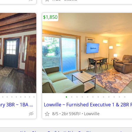
$1,850
•
•
•
•
•
•
•
•
•
•
•
•
•
•
•
•
•
•
•
•
Carthage ~ Furnished Temporary 3BR ~ 1BA Country Home
Lowville ~ Furnished Executive 1 & 2BR 
8/5
2br
596ft
Lowville
2