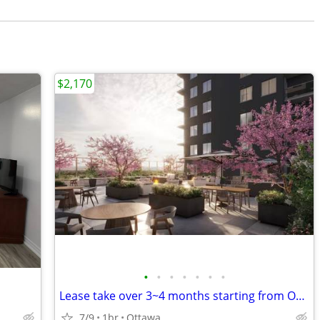
$2,170
•
•
•
•
•
•
•
Lease take over 3~4 months starting from Oct 1(Sept 1) - New Apartment
7/9
1br
Ottawa