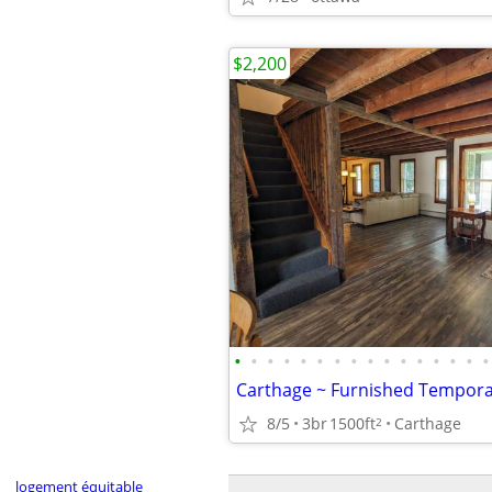
$2,200
•
•
•
•
•
•
•
•
•
•
•
•
•
•
•
•
8/5
3br
1500ft
Carthage
2
logement équitable