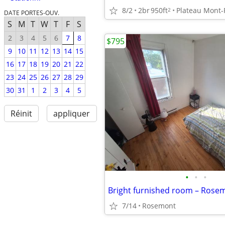
8/2
2br
950ft
Plateau Mont-
2
DATE PORTES-OUV.
S
M
T
W
T
F
S
2
3
4
5
6
7
8
$795
9
10
11
12
13
14
15
16
17
18
19
20
21
22
23
24
25
26
27
28
29
30
31
1
2
3
4
5
Réinit
appliquer
•
•
•
7/14
Rosemont