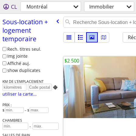
CL
Montréal
Immobilier
Sous-location +
logement
Réc
temporaire
Rech. titres seul.
Img jointe
$2 500
Affiché auj.
show duplicates
KM DE L’EMPLACEMENT

utiliser la carte...
PRIX :
$
– $
CHAMBRES
-
SALLES DE BAIN