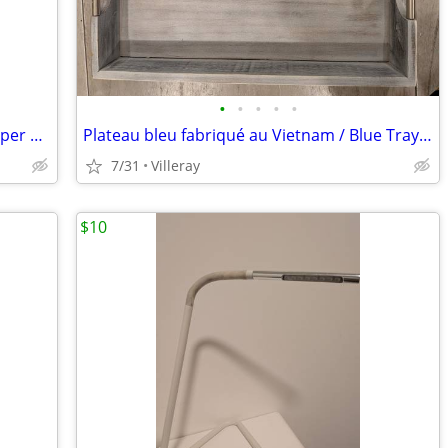
•
•
•
•
•
Moulin à poivre électrique / Electric Pepper Grinder
Plateau bleu fabriqué au Vietnam / Blue Tray Made in Vietnam
7/31
Villeray
$10