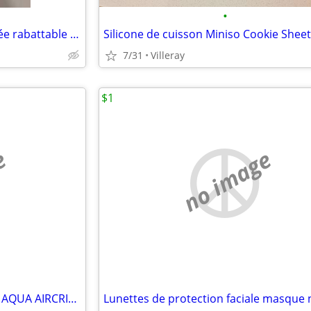
•
Planche à pizza bambou poignée rabattable Bamboo Pizza Foldable Handle
Silicone de cuisson Miniso Cookie Sheet
7/31
Villeray
$1
e
no image
Petite Friteuse à air 1,2 L DASH AQUA AIRCRISP COMPACT 1.2L AIR FRYER