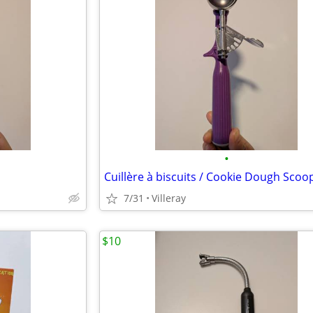
•
Cuillère à biscuits / Cookie Dough Scoo
7/31
Villeray
$10