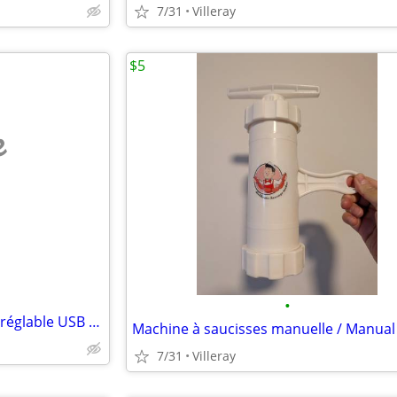
7/31
Villeray
$5
e
•
Kit Microphone USB avec base réglable USB Microphone Kit w Adjust Base
7/31
Villeray