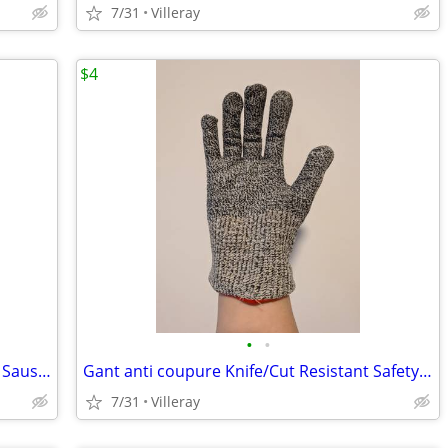
7/31
Villeray
$4
•
•
Machine à saucisses manuelle / Manual Sausage Stuffer Machine
Gant anti coupure Knife/Cut Resistant Safety Glove
7/31
Villeray