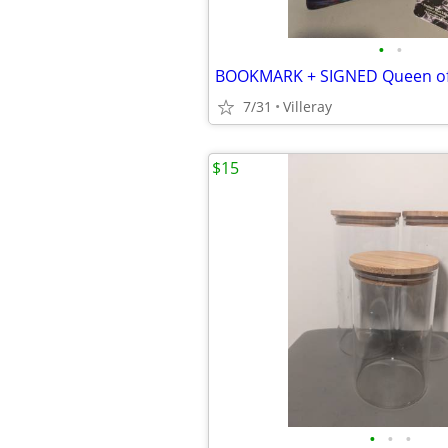
•
•
7/31
Villeray
$15
•
•
•