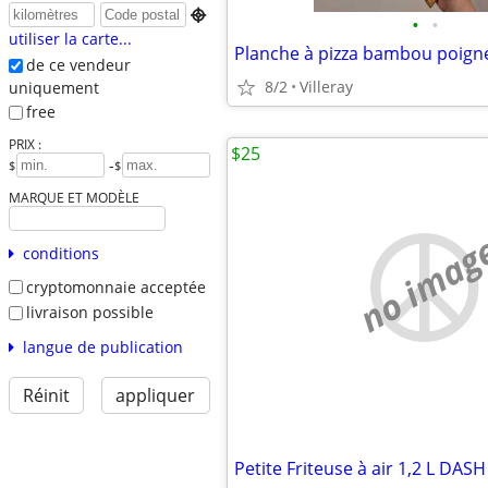

•
•
utiliser la carte...
de ce vendeur
8/2
Villeray
uniquement
free
PRIX :
$25
-
$
$
MARQUE ET MODÈLE
no imag
conditions
cryptomonnaie acceptée
livraison possible
langue de publication
Réinit
appliquer