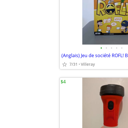
•
•
•
•
•
7/31
Villeray
$4