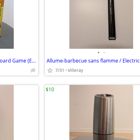
•
•
(Anglais) Jeu de société ROFL! Board Game (English)
7/31
Villeray
$10