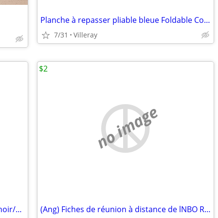
Planche à repasser pliable bleue Foldable Compact Blue Ironing Board
7/31
Villeray
$2
no image
Lunettes de protection faciale masque noir/Black Face Shield Glasses
(Ang) Fiches de réunion à distance de lNBO Remote Meeting Cards (Eng)