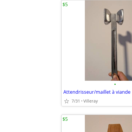
$5
•
7/31
Villeray
$5