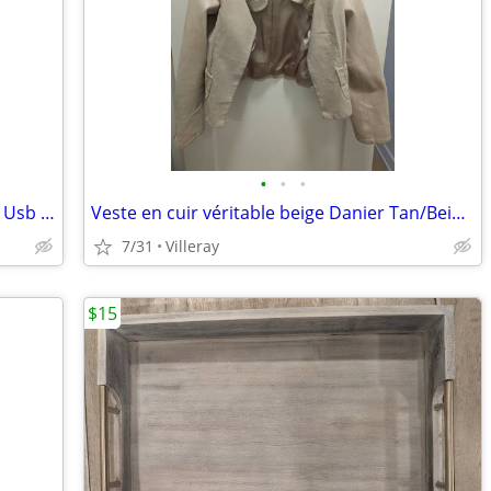
•
•
•
Allume-barbecue sans flamme / Electric Usb Lighter
Veste en cuir véritable beige Danier Tan/Beige Genuine Leather Jacket
7/31
Villeray
$15