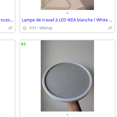
•
Robot culinaire Braun EasyPrep Food Processor
Lampe de travail à LED IKEA blanche / White IKEA HÅRTE LED Work Lamp
7/31
Villeray
$4
•