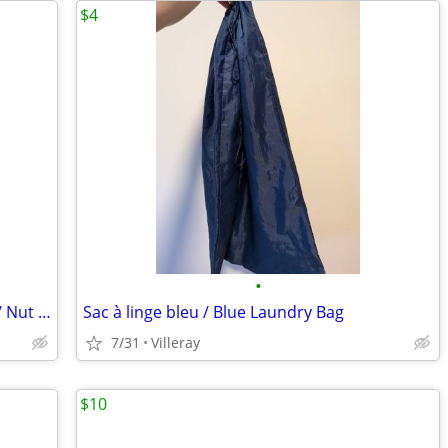
$4
•
Sac à lait de noix et étamine à fromage / Nut Milk & Cheesecloth Bag
Sac à linge bleu / Blue Laundry Bag
7/31
Villeray
$10