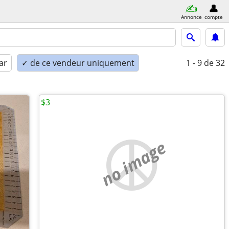
Annonce
compte
ar
✓ de ce vendeur uniquement
1 - 9
de 32
$3
no image