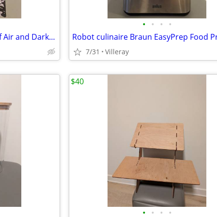
•
•
•
•
BOOKMARK + SIGNED Queen of Air and Darkness SIGNÉ + SIGNET
7/31
Villeray
$40
•
•
•
•