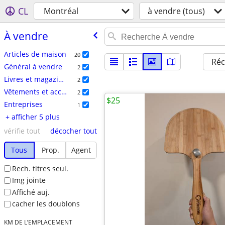
CL
Montréal
à vendre (tous)
À vendre
Articles de maison
20
Réc
Général à vendre
2
Livres et magazines
2
Vêtements et accessoires
2
$25
Entreprises
1
+ afficher 5 plus
vérifie tout
décocher tout
Tous
Prop.
Agent
Rech. titres seul.
Img jointe
Affiché auj.
cacher les doublons
KM DE L’EMPLACEMENT