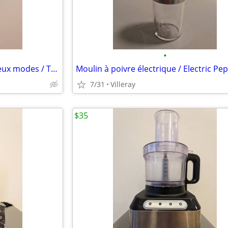
•
Lampe de poche Energizer à deux modes / Two-Mode Energizer Flashlight
7/31
Villeray
$35