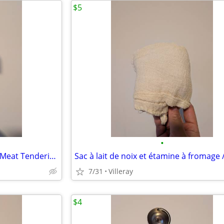
$5
•
Attendrisseur/maillet à viande Meat Tenderizer
7/31
Villeray
$4